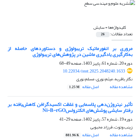
کلیدواژه‌ها =
سایش
تعداد مقالات:
26
مروری بر انفورماتیک تریبولوژی و دستاوردهای حاصله از
به‌کارگیری یادگیری ماشین در پژوهش‌های تریبولوژی
دوره 20، شماره 61، پاییز 1403، صفحه
49-68
10.22034/issst.2025.2048240.1633
نگار باقریه، میثم نوری، مسلم نوری
مشاهده مقاله
اصل مقاله
1.25 M
تأثیر نیتروژن‌دهی پلاسمایی و غلظت اکسیدگرافن کاهش‌یافته بر
رفتار سایشی پوشش‌های الکترولسNi-B-rGO
دوره 19، شماره 57، پاییز 1402، صفحه
29-41
زینب وتوت، فرزاد محبوبی
مشاهده مقاله
اصل مقاله
881.96 K