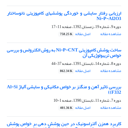
ارزیابی رفتار سایشی و خوردگی پوششهای کامپوزیتی نانوساختار
Ni-P-Al2O3
دوره 9، شماره 19، زمستان 1392، صفحه
11-17
مشاهده مقاله
اصل مقاله
758.25 K
ساخت پوشش کامپوزیتی Ni-P-CNT به روش الکترولس و بررسی
خواص تریبولوژیکی آن
دوره 8، شماره 14، تابستان 1391، صفحه
37-44
مشاهده مقاله
اصل مقاله
862.34 K
بررسی تاثیر آهن و منگنز بر خواص مکانیکی و سایشی آلیاژ Al-Si
((F332
دوره 7، شماره 11، تابستان 1390، صفحه
1-10
مشاهده مقاله
اصل مقاله
401.36 K
کاربرد همزن آلتراسونیک در حین پوشش دهی بر خواص پوشش