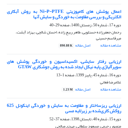
اعمال پوشش های کامپوزیتی Ni-P-PTFE به روش آبکاری
الکتریکی و بررسی مقاومت به خوردگی و سایش آنها
دوره 17، شماره 50، زمستان 1400، صفحه
29-40
رحمان جعفرزاده حسنلویی، طاهر ربیع زاده، احسان شالچی، بهزاد آبشت،
میرقاسم حسینی
مشاهده مقاله
اصل مقاله
890.88 K
ارزیابی رفتار سایشی، اکسیداسیون و خوردگی پوشش های
سوپرآلیاژی پایه نیکل ایجاد شده به روش جوشکاری GTAW
دوره 16، شماره 45، پاییز 1399، صفحه
1-13
غلامرضا فغانی
مشاهده مقاله
اصل مقاله
1.23 M
ارزیابی ریزساختار و مقاومت به سایش و خوردگی اینکونل 625
روکش کاری‌شده بر زیرلایه مسی
دوره 15، شماره 40، تابستان 1398، صفحه
37-52
منصور رحیمی، مسعود سلطانی، مهدی صالحی