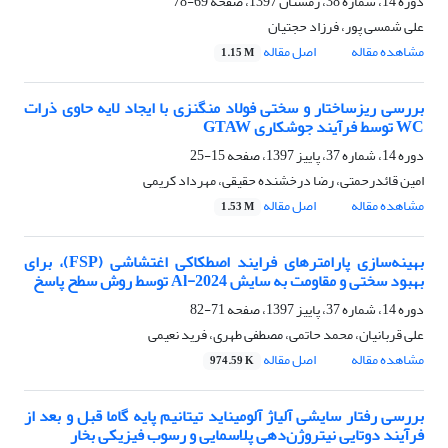
دوره 14، شماره 38، زمستان 1397، صفحه
69-78
علی شمسی پور، فرزاد حجتیان
مشاهده مقاله
اصل مقاله
1.15 M
بررسی ریزساختار و سختی فولاد منگنزی با ایجاد لایه حاوی ذرات
WC توسط فرآیند جوشکاری GTAW
دوره 14، شماره 37، پاییز 1397، صفحه
15-25
امین قائدرحمتی، رضا درخشنده حقیقی، مهرداد کریمی
مشاهده مقاله
اصل مقاله
1.53 M
بهینه‌سازی پارامترهای فرایند اصطکاکی اغتشاشی (FSP)، برای
بهبود سختی و مقاومت به سایش Al-2024 توسط روش سطح پاسخ
دوره 14، شماره 37، پاییز 1397، صفحه
71-82
علی قربانیان، محمد حاتمی، مصطفی طهری، فرید نعیمی
مشاهده مقاله
اصل مقاله
974.59 K
بررسی رفتار سایشی آلیاژ آلومیناید تیتانیم پایه گاما قبل و بعد از
فرآیند دوتایی نیتروژن‌دهی پلاسمایی و رسوب فیزیکی بخار