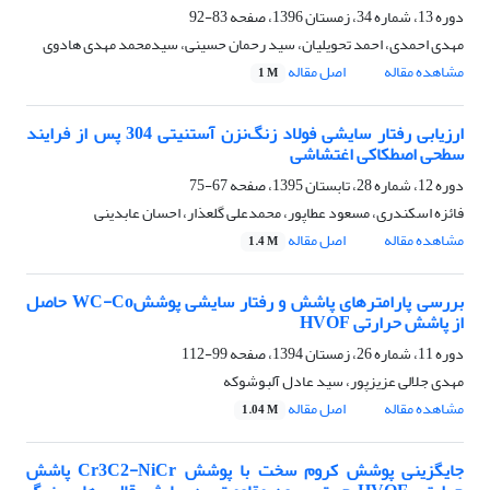
دوره 13، شماره 34، زمستان 1396، صفحه
83-92
مهدی احمدی، احمد تحویلیان، سید رحمان حسینی، سیدمحمد مهدی هادوی
مشاهده مقاله
اصل مقاله
1 M
ارزیابی رفتار سایشی فولاد زنگ‌نزن آستنیتی 304 پس از فرایند
سطحی اصطکاکی اغتشاشی
دوره 12، شماره 28، تابستان 1395، صفحه
67-75
فائزه اسکندری، مسعود عطاپور، محمدعلی گلعذار، احسان عابدینی
مشاهده مقاله
اصل مقاله
1.4 M
بررسی پارامترهای پاشش و رفتار سایشی پوششWC-Co حاصل
از پاشش حرارتی HVOF
دوره 11، شماره 26، زمستان 1394، صفحه
99-112
مهدی جلالی عزیزپور، سید عادل آلبوشوکه
مشاهده مقاله
اصل مقاله
1.04 M
جایگزینی پوشش کروم سخت با پوشش Cr3C2-NiCr پاشش