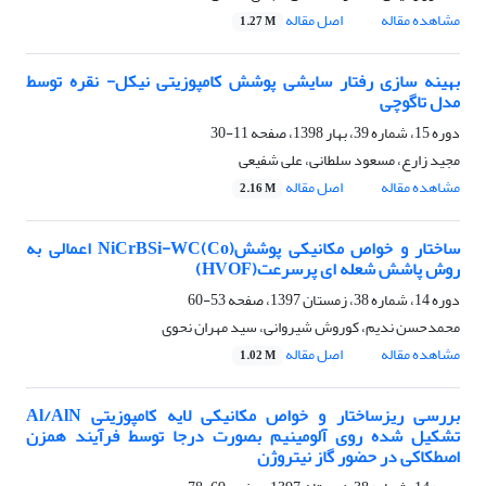
مشاهده مقاله
اصل مقاله
1.27 M
بهینه سازی رفتار سایشی پوشش کامپوزیتی نیکل- نقره توسط
مدل تاگوچی
دوره 15، شماره 39، بهار 1398، صفحه
11-30
مجید زارع، مسعود سلطانی، علی شفیعی
مشاهده مقاله
اصل مقاله
2.16 M
ساختار و خواص مکانیکی پوششNiCrBSi-WC(Co) اعمالی به
روش پاشش شعله ای پرسرعت(HVOF)
دوره 14، شماره 38، زمستان 1397، صفحه
53-60
محمدحسن ندیم، کوروش شیروانی، سید مهران نحوی
مشاهده مقاله
اصل مقاله
1.02 M
بررسی ریزساختار و خواص مکانیکی لایه کامپوزیتی Al/AlN
تشکیل شده روی آلومینیم بصورت درجا توسط فرآیند همزن
اصطکاکی در حضور گاز نیتروژن