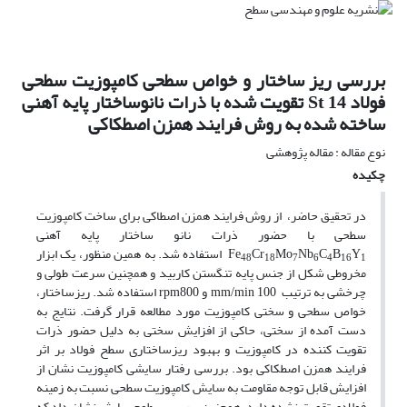
بررسی ریز ساختار و خواص سطحی کامپوزیت سطحی
فولاد 14 St تقویت شده با ذرات نانوساختار پایه آهنی
ساخته شده به روش فرایند همزن اصطکاکی
نوع مقاله : مقاله پژوهشی
چکیده
در تحقیق حاضر، از روش فرایند همزن اصطاکی برای ساخت کامپوزیت
سطحی با حضور ذرات نانو ساختار پایه آهنی
استفاده شد. به همین منظور، یک ابزار
Fe
Cr
Mo
Nb
C
B
Y
48
18
7
6
4
16
1
مخروطی شکل از جنس پایه تنگستن کاربید و همچنین سرعت‌ طولی و
چرخشی به ترتیب
100 و
800 استفاده شد. ریزساختار،
rpm
mm/min
خواص سطحی و سختی کامپوزیت مورد مطالعه قرار گرفت. نتایج به
دست آمده از سختی، حاکی از افزایش سختی به دلیل حضور ذرات
تقویت کننده در کامپوزیت و بهبود ریزساختاری سطح فولاد بر اثر
فرایند همزن اصطکاکی بود. بررسی رفتار سایشی کامپوزیت نشان از
افزایش قابل توجه مقاومت به سایش کامپوزیت سطحی نسبت به زمینه
فولادی تقویت نشده دارد. همچنین بررسی سطوح سایش نشان داد که