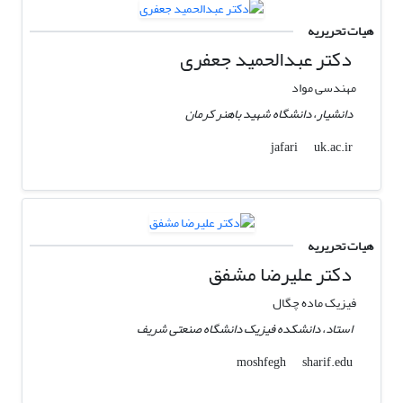
هیات تحریریه
دکتر عبدالحمید جعفری
مهندسی مواد
دانشیار، دانشگاه شهید باهنر کرمان
uk.ac.ir
jafari
هیات تحریریه
دکتر علیرضا مشفق
فیزیک ماده چگال
استاد، دانشکده فیزیک دانشگاه صنعتی شریف
sharif.edu
moshfegh