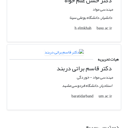
دکتر حسن علم خواه
مهندسی مواد
دانشیار، دانشگاه بوعلی سینا
basu.ac.ir
h.elmkhah
هیات تحریریه
دکتر قاسم براتی دربند
مهندسی مواد - خوردگی
استادیار، دانشگاه فردوسی مشهد
um.ac.ir
baratidarband
دسترسی سریع