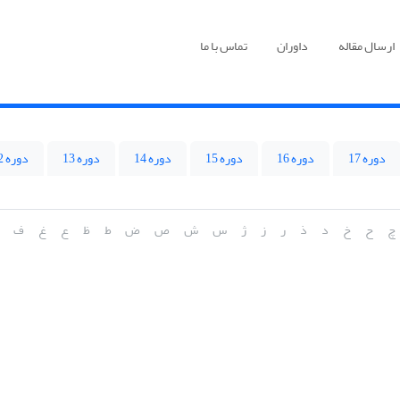
ارسال مقاله
داوران
تماس با ما
دوره 17
دوره 16
دوره 15
دوره 14
دوره 13
دوره 12
چ
ح
خ
د
ذ
ر
ز
ژ
س
ش
ص
ض
ط
ظ
ع
غ
ف