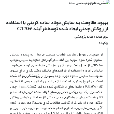
بهبود مقاومت به سایش فولاد ساده کربنی با استفاده
از روکش چدنی ایجاد شده توسط فرآیند GTAW
نوع مقاله : مقاله پژوهشی
چکیده
از مهم‌ترین عوامل تخریب قطعات صنعتی می‌توان به پدیده سایش
سطوح اشاره نمود. تولید این قطعات از آلیاژهای مقاوم به سایش موجب
مشکلاتی از قبیل افت چقرمگی و افزایش هزینه‌های تولید می‌شود.
بنابراین امروزه استفاده از فرآیندهای مختلف روکش‌کاری برای بهبود
مقاومت به سایش سطوح مورد توجه بسیاری از پژوهشگران واقع شده
است. در این پژوهش با استفاده از فرآیند جوشکاری قوسی تنگستن-
گاز (GTAW) و مفتول‌های برشکاری شده به قطر 2±0.5 mm از چدن
خاکستری، یک لایه روکش چدنی بر سطح فولاد ساده کربنی ایجاد شد و
تاثیر شدت جریان جوشکاری و دبی دمش گاز محافظ بر خواص روکش
مذکور مورد ارزیابی قرار گرفت. مطالعات فازی توسط آزمون تفرق اشعه‌
X و بررسی‌های ریزساختاری انجام شده توسط میکروسکوپ نوری و
الکترونی روبشی(SEM) حاکی از تشکیل یک لایه چدن سفید با زمینه