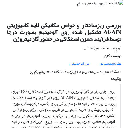
بررسی ریزساختار و خواص مکانیکی لایه کامپوزیتی
Al/AlN تشکیل شده روی آلومینیم بصورت درجا
توسط فرآیند همزن اصطکاکی در حضور گاز نیتروژن
نوع مقاله : مقاله پژوهشی
نویسندگان
علی شمسی پور
فرزاد حجتیان
دانشکده مهندسی معدن و متالورژی، دانشگاه صنعتی امیرکبیر
چکیده
برای اولین بار از گاز نیتروژن در فرآیند همزن اصطکاکی(FSP) برای
ایجاد لایه سطحی کامپوزیت Al/AlN روی فلز آلومینیم استفاده شد.
بررسی ریزساختار لایه‌ها توسط پراش پرتو ایکس، میکروسکپ نوری،
الکترونی روبشی و تجزیه شیمیایی از طریق سنجش انرژی پرتو ایکس،
نشان دهنده تشکیل رسوبات با ترکیب نیترید آلومینیم در زمینه
آلومینیم خالص تجاری بود. این رسوبات توزیع غیریکنواختی در لایه
پیدا کردند. کاهش اندازه دانه زمینه آلومینیمی از 100 میکرومتر تا 70