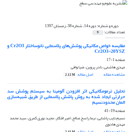
دوره و شماره:
دوره 14، شماره 38، زمستان 1397
تعداد مقالات:
9
مقایسه خواص مکانیکی پوشش‌های پلاسمایی نانوساختار Cr2O3 و
Cr2O3-20YSZ
صفحه
1-17
مهدی هاشمی، نادر پروین، ضیا وافی
مشاهده مقاله
اصل مقاله
2.12 M
تحلیل ترمومکانیکی اثر افزودن آلومینا به سیستم پوشش سد
حرارتی ایجاد شده به روش پاشش پلاسمایی از طریق شبیه‌سازی
المان محدودنسیم
صفحه
19-41
نسیم نایب پاشایی، نیما راسخ صالح، امیر افکار، مجید نوری کمری، سید محمد
مهدی هادوی
مشاهده مقاله
اصل مقاله