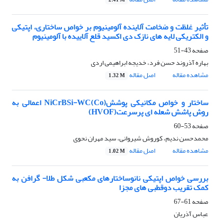
2.41 M
تأثیر غلظت و ضخامت آلاینده آلومینیوم بر خواص ساختاری، اپتیکی
و الکتریکی لایه های نازک دی اکسید قلع آلاییده با آلومینیوم
صفحه
43-51
بهاره آذروند حسن فرد، خدیجه ابراهیمی اردی
مشاهده مقاله
اصل مقاله
1.32 M
ساختار و خواص مکانیکی پوششNiCrBSi-WC(Co) اعمالی به
روش پاشش شعله ای پرسرعت(HVOF)
صفحه
53-60
محمدحسن ندیم، کوروش شیروانی، سید مهران نحوی
مشاهده مقاله
اصل مقاله
1.02 M
بررسی خواص اپتیکی نانوساختارهای مکعبی شکل طلا- گرافن به
کمک تقریب دوقطبی های مجزا
صفحه
61-67
عباس آذریان