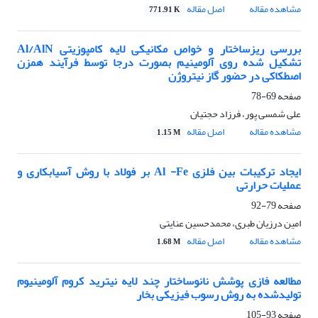
مشاهده مقاله
اصل مقاله
771.91 K
بررسی ریزساختار و خواص مکانیکی لایه کامپوزیتی Al/AlN
تشکیل شده روی آلومینیم بصورت درجا توسط فرآیند همزن
اصطکاکی در حضور گاز نیتروژن
صفحه
69-78
علی شمسی پور، فرزاد حجتیان
مشاهده مقاله
اصل مقاله
1.15 M
ایجاد ترکیبات بین فلزی Al -Fe بر فولاد با روش آسیابکاری و
عملیات حرارتی
صفحه
79-92
امین درزیان طبری، محمدحسین عنایتی
مشاهده مقاله
اصل مقاله
1.68 M
مطالعه فازی پوشش نانوساختار چند لایه نیترید کروم آلومینیوم
تولیدشده به روش رسوب فیزیکی بخار
صفحه
93-105