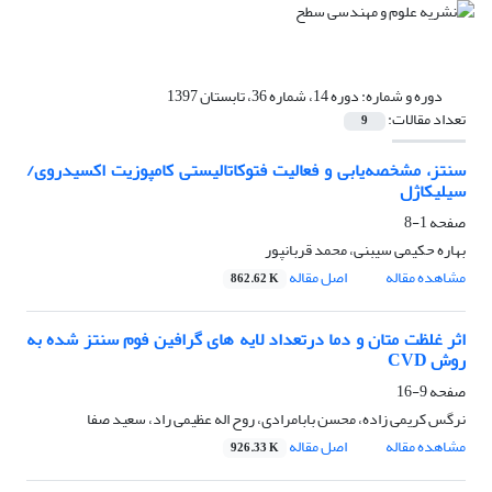
دوره و شماره:
دوره 14، شماره 36، تابستان 1397
تعداد مقالات:
9
سنتز، مشخصه‌یابی و فعالیت فتوکاتالیستی کامپوزیت اکسیدروی/
سیلیکاژل
صفحه
1-8
بهاره حکیمی سیبنی، محمد قربانپور
مشاهده مقاله
اصل مقاله
862.62 K
اثر غلظت متان و دما درتعداد لایه های گرافین فوم سنتز شده به
روش CVD
صفحه
9-16
نرگس کریمی زاده، محسن بابامرادی، روح اله عظیمی راد، سعید صفا
مشاهده مقاله
اصل مقاله
926.33 K