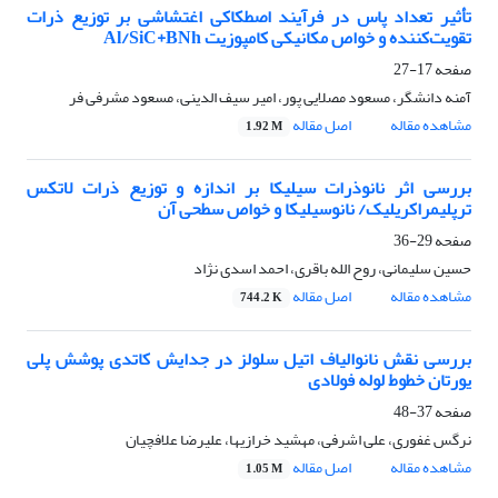
تأثیر تعداد پاس در فرآیند اصطکاکی اغتشاشی بر توزیع ذرات
تقویت‌کننده و خواص مکانیکی کامپوزیت Al/SiC+BNh
صفحه
17-27
آمنه دانشگر، مسعود مصلایی پور، امیر سیف الدینی، مسعود مشرفی فر
مشاهده مقاله
اصل مقاله
1.92 M
بررسی اثر نانوذرات سیلیکا بر اندازه و توزیع ذرات لاتکس
ترپلیمراکریلیک/ نانوسیلیکا و خواص سطحی آن
صفحه
29-36
حسین سلیمانی، روح الله باقری، احمد اسدی نژاد
مشاهده مقاله
اصل مقاله
744.2 K
بررسی نقش نانوالیاف اتیل سلولز در جدایش کاتدی پوشش پلی
یورتان خطوط لوله فولادی
صفحه
37-48
نرگس غفوری، علی اشرفی، مهشید خرازیها، علیرضا علافچیان
مشاهده مقاله
اصل مقاله
1.05 M