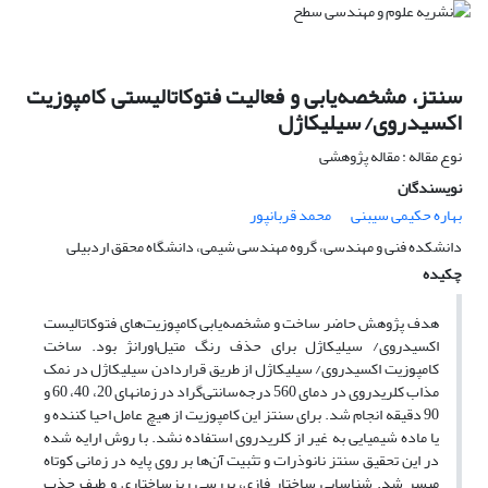
سنتز، مشخصه‌یابی و فعالیت فتوکاتالیستی کامپوزیت
اکسیدروی/ سیلیکاژل
نوع مقاله : مقاله پژوهشی
نویسندگان
بهاره حکیمی سیبنی
محمد قربانپور
دانشکده فنی و مهندسی، گروه مهندسی شیمی، دانشگاه محقق اردبیلی
چکیده
هدف پژوهش حاضر ساخت و مشخصه‌یابی کامپوزیت‌های فتوکاتالیست
اکسیدروی/ سیلیکاژل برای حذف رنگ متیل‌اورانژ بود. ساخت
کامپوزیت اکسیدروی/ سیلیکاژل از طریق قراردادن سیلیکاژل در نمک
مذاب کلریدروی در دمای 560 درجه‌سانتی‌گراد در زمان­های 20، 40، 60 و
90 دقیقه انجام شد. برای سنتز این کامپوزیت از هیچ عامل احیا کننده و
یا ماده شیمیایی به‌ غیر از کلریدروی استفاده نشد. با روش ارایه شده
در ‌این تحقیق سنتز نانوذرات و تثبیت آن‌ها بر روی پایه در زمانی کوتاه
میسر شد. شناسایی ساختار فازی، بررسی ریزساختاری و طیف جذب