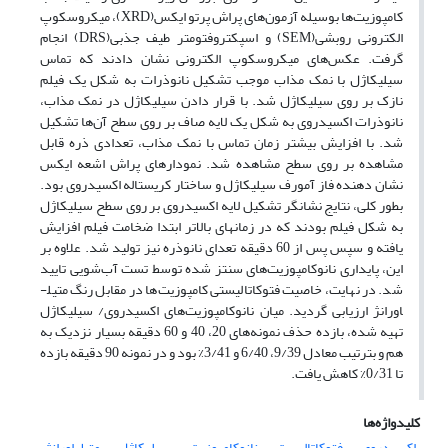
کامپوزیت‌ها بوسیله آزمون‌های پراش پرتو ایکس(XRD)، میکروسکوپ
الکترونی روبشی(SEM) و اسپکتروفتومتر طیف جذبی(DRS) انجام
گرفت. عکس‌های میکروسکوپ الکترونی نشان دادند که تماس
سیلیکاژل با نمک مذاب موجب تشکیل نانوذرات به شکل یک فیلم
نازک بر روی سیلیکاژل شد. با قرار دادن سیلیکاژل‌ در نمک مذاب،
نانوذرات اکسیدروی به شکل یک لایه صاف بر روی سطح آن‌ها تشکیل
شد. با افزایش بیشتر زمان تماس با نمک مذاب، تعدادی ذره قابل
مشاهده بر روی سطح مشاهده شد. نمودارهای پراش اشعه ایکس
نشان دهنده فاز آمورف سیلیکاژل و ساختار کریستاله اکسیدروی بود.
بطور کلی، نتایج نشانگر تشکیل لایه اکسیدروی بر روی سطح سیلیکاژل
به شکل فیلم بودند که در زمان­های بالاتر ابتدا ضخامت فیلم افزایش
یافته و سپس پس از 60 دقیقه تعدای نانوذره نیز تولید شد. علاوه بر
این، پایداری نانوکامپوزیت‌های سنتز شده توسط تست آب‌شویی تایید
شد. در نهایت، خاصیت فتوکاتالیستی کامپوزیت‌ها در مقابل رنگ متیل­
اورانژ ارزیابی گردید. میان نانوکامپوزیت‌های اکسیدروی/ سیلیکاژل
تهیه شده، بازده حذف نمونه‌های 20، 40 و 60 دقیقه بسیار نزدیک به
هم و بترتیب معادل 9/39، 6/40 و 3/41% بود و در نمونه 90 دقیقه بازده
تا 0/31% کاهش ‌یافت.
کلیدواژه‌ها
اکسیدروی
فتوکاتالیست
نانوکامپوزیت‌
سیلیکاژل
متیل‌اورانژ