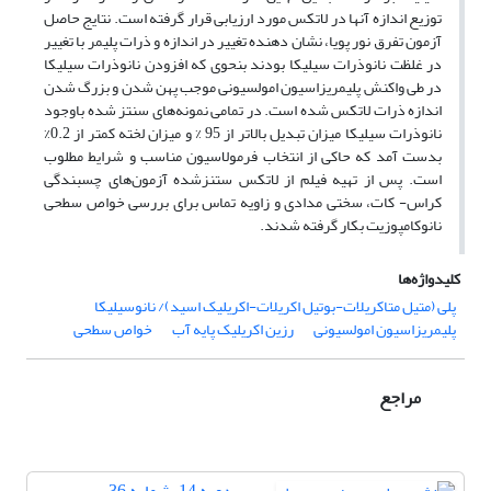
توزیع اندازه آن­ها در لاتکس مورد ارزیابی قرار گرفته است. نتایج حاصل
آزمون تفرق نور پویا، نشان دهنده تغییر در اندازه و ذرات پلیمر با تغییر
در غلظت نانوذرات سیلیکا بودند بنحوی که افزودن نانوذرات سیلیکا
در طی واکنش پلیمریزاسیون امولسیونی موجب پهن شدن و بزرگ شدن
اندازه ذرات لاتکس شده است. در تمامی نمونه‌های سنتز شده باوجود
نانوذرات سیلیکا میزان تبدیل بالاتر از 95 % و میزان لخته کمتر از 0.2%
بدست آمد که حاکی از انتخاب فرمولاسیون مناسب و شرایط مطلوب
است. پس از تهیه فیلم از لاتکس ستنزشده آزمون‌های چسبندگی
کراس- کات، سختی مدادی و زاویه تماس برای بررسی خواص سطحی
نانوکامپوزیت بکار گرفته شدند.
کلیدواژه‌ها
پلی (متیل متاکریلات-بوتیل اکریلات-اکریلیک اسید)/ نانوسیلیکا
پلیمریزاسیون امولسیونی
رزین اکریلیک پایه آب
خواص سطحی
مراجع