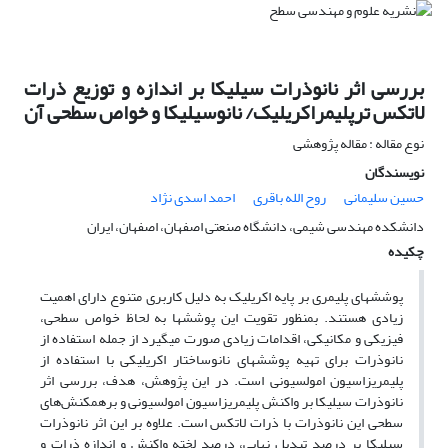
بررسی اثر نانوذرات سیلیکا بر اندازه و توزیع ذرات
لاتکس ترپلیمراکریلیک/ نانوسیلیکا و خواص سطحی آن
نوع مقاله : مقاله پژوهشی
نویسندگان
حسین سلیمانی
روح الله باقری
احمد اسدی نژاد
دانشکده مهندسی شیمی، دانشگاه صنعتی اصفهان، اصفهان، ایران
چکیده
پوشش­های پلیمری بر پایه اکریلیک به دلیل کاربری متنوع دارای اهمیت
زیادی هستند. بمنظور تقویت این پوشش­ها به لحاظ خواص سطحی،
فیزیکی و مکانیکی، اقدامات زیادی صورت می­گیرد از جمله استفاده از
نانوذرات برای تهیه پوشش­های نانوساختار اکریلیکی با استفاده از
پلیمریزاسیون امولسیونی است. در این پژوهش، هدف، بررسی اثر
نانوذرات سیلیکا بر واکنش پلیمریزاسیون امولسیونی و برهمکنش‌های
سطحی این نانوذرات با ذرات لاتکس است. علاوه بر این اثر نانوذرات
سیلیکا بر درصد تبدیل نهایی، درصد لخته واکنش و اندازه ذرات و