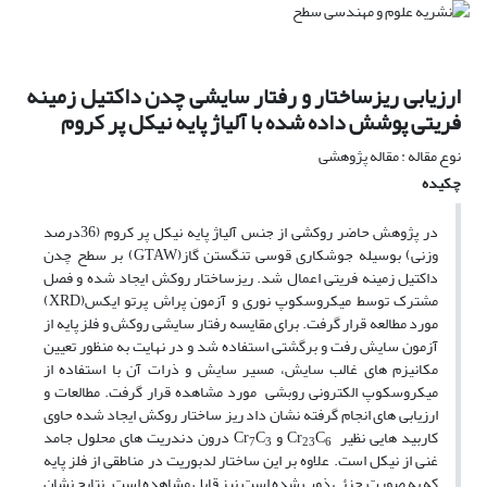
ارزیابی ریزساختار و رفتار سایشی چدن داکتیل زمینه
فریتی پوشش داده شده با آلیاژ پایه نیکل پر کروم
نوع مقاله : مقاله پژوهشی
چکیده
در پژوهش حاضر روکشی از جنس آلیاژ پایه نیکل پر کروم (36درصد
وزنی) بوسیله جوشکاری قوسی تنگستن گاز(GTAW) بر سطح چدن
داکتیل زمینه فریتی اعمال شد. ریزساختار روکش ایجاد شده و فصل
مشترک توسط میکروسکوپ نوری و آزمون پراش پرتو ایکس(XRD)
مورد مطالعه قرار گرفت. برای مقایسه رفتار سایشی روکش و فلز پایه از
آزمون سایش رفت و برگشتی استفاده شد و در نهایت به منظور تعیین
مکانیزم های غالب سایش، مسیر سایش و ذرات آن با استفاده از
میکروسکوپ الکترونی روبشی مورد مشاهده قرار گرفت. مطالعات و
ارزیابی های انجام گرفته نشان داد ریز ساختار روکش ایجاد شده حاوی
کاربید هایی نظیر Cr
C
و Cr
C
درون دندریت های محلول جامد
7
3
23
6
غنی از نیکل است. علاوه بر این ساختار لدبوریت در مناطقی از فلز پایه
که به صورت جزئی ذوب شده است نیز قابل مشاهده است. نتایج نشان