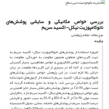
بررسی خواص مکانیکی و سایشی پوشش‌های
نانوکامپوزیت نیکل- اکسید سریم
نوع مقاله : مقاله پژوهشی
چکیده
امروزه استفاده از پوشش‌های نانوکامپوزیت نیکل- اکسید سریم به
جهت کاربردهای متفاوتی همچون مقاومت به خوردگی، مقاومت به
اکسیداسیون، خواص کاتالیزوری و خواص مغناطیسی، بسیار گسترش
یافته ‌است. از آنجا که در بسیاری از این کاربردها مقاومت در برابر
خراش بالا لازم است، در این پژوهش خواص سایشی پوشش‌های
نانوکامپوزیت نیکل- اکسید سریم با استفاده از آزمون‌های نانودندانه
گذار و نانوخراش بررسی شد. با توجه به نتایج مشاهده گردید که
نسبت مولی Ce/Ni در محلول پوشش‌دهی نقش بسیار حایز اهمیتی بر
روی خواص تریبولوژی پوشش‌های نیکل- اکسید سریم دارد. با افزایش
نسبت مولی Ce/Ni از 0 به 001/0 و 01/0 به سبب حضور و افزایش
درصد اکسید سریم در پوشش‌های حاصله، سختی، مدول الاستیسیته
و مقاومت به خراش پوشش افزایش و ضریب اصطکاک کاهش پیدا کرد.