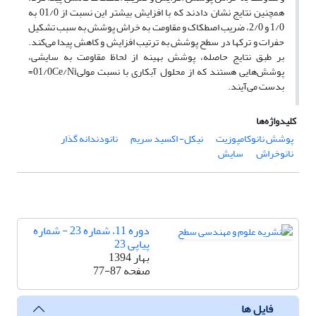
همچنین نتایج نشان دادند که با افزایش بیشتر این نسبت از 01/0 به
1/0 و 2/0، ضریب اصطکاک و مقاومت به خراش پوشش به سبب تشکیل
حفرات و ترکها در سطح پوشش به ترتیب افزایش و کاهش پیدا می‌کند.
بر طبق نتایج حاصله، پوشش بهینه از لحاظ مقاومت به سایشی،
پوشش‌هایی هستند که از محلول آبکاری با نسبت مولی01/0Ce/Ni=
بدست می‌آیند.
کلیدواژه‌ها
پوشش نانوکامپوزیت
نیکل- اکسید سریم
نانودندانه گذار
نانوخراش
سایش
دوره 11، شماره 23 - شماره
پیاپی 23
بهار 1394
صفحه
77-87
فایل ها