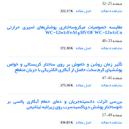
صفحه
25-32
مشاهده مقاله
اصل مقاله
322.17 K
مقایسه خصوصیات میکروساختاری پوشش‌های اسپری حرارتی
HVOF WC-12wt%Co و WC-12wt%FeAl
صفحه
33-40
مشاهده مقاله
اصل مقاله
372.38 K
تأثیر زمان روشن و خاموش بر روی ساختار کریستالی و خواص
پوششهای کرم سخت حاصل از آبکاری الکتریکی با جریان منقطع
صفحه
41-47
مشاهده مقاله
اصل مقاله
275.58 K
بررسی اثرات دانسیته‌جریان و دمای حمام آبکاری پالسی بر
نانوساختار پوشش دی‌اکسید‌سرب روی زیرلایه تیتانیمی
صفحه
49-57
مشاهده مقاله
اصل مقاله
436.85 K