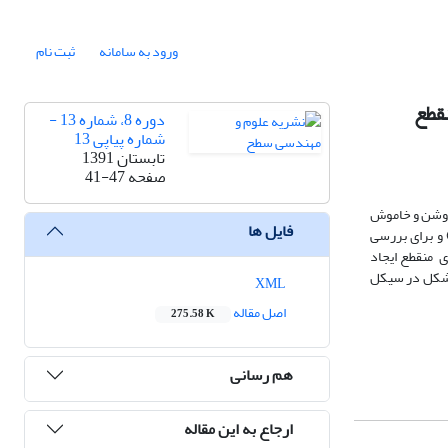
ورود به سامانه
ثبت نام
نقطع
دوره 8، شماره 13 -
شماره پیاپی 13
تابستان 1391
صفحه
41-47
 روشن و خاموش
فایل ها
ساختار کریستالی، مورفولوژی سطحی و سختی پوشش مورد مطالعه قرار گرفت. جهت بررسی ساختار کریستالی نمونه‌ها از آزمون پراش اشعه ایکس (XRD) و برای بررسی
ال در آبکاری منقطع ایجاد
ی شکل در سیکل
XML
اصل مقاله
275.58 K
هم رسانی
ارجاع به این مقاله