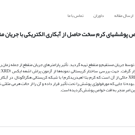
ارسال مقاله
داوران
تماس با ما
اص پوششهای کرم سخت حاصل از آبکاری الکتریکی با جریان م
وسط جریان مستقیم و منقطع تهیه گردید. تأثیر پارامتر‌های جریان منقطع از جمله زمان
بر روی 
مورفولوژی سطحی از میکروسکوپ الکترونی استفاده گردید. نتایج حاصل از XRD حاکی از آن است که کرم بتا (هیدریدکرم) با شبکه کریستالی هگزاگون
 بوده تا جایی که مورفولوژی پوشش را تحت تأثیر قرار داده و آن را از حالت هرمی مثلث