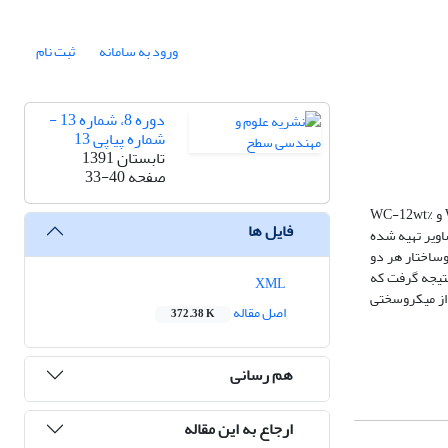
ورود به سامانه
ثبت نام
دوره 8، شماره 13 -
شماره پیاپی 13
تابستان 1391
صفحه
33-40
هدف از تحقیق حاضر مقایسه پوشش‌های اسپری حرارتی کاربید تنگستن-کبالت و کاربید تنگستن-آلومیناید آهن است. از این رو پودر‌های کامپوزیتی WC-12wt% Co و WC-12wt%
فایل ها
 تصاویر تهیه شده
میکروساختار هر دو
تیجه گرفت که
XML
از میکروسختی
اصل مقاله
372.38 K
هم رسانی
ارجاع به این مقاله