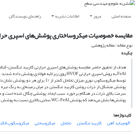
صفحه اصلی
مرور
اطلاعات نشریه
راهنمای نویسندگان
مقایسه خصوصیات میکروساختاری پوشش‌های اسپری حرارتی HVOF WC-12wt%Co و wt%FeAl
نوع مقاله : مقاله پژوهشی
چکیده
FeAl به روش اسپری حرارتی HVOF روی زیر لایه فول
توسط میکروسکوپ نوری میزان تخلخل ک
پوشش متشکل از ذرات روشن کاربید تنگستن در میان زمینه‌ای به رنگ تیره 
سرعت بالای ذرات در هنگام برخورد سبب ایجاد پوششی چگال شده است و مر
پوشش‌ها نشان می‌دهد که پوشش WC-FeAl سختی بالاتری نسبت به پوشش WC-Co دارد که علت آن می‌تواند سختی بالاتر آلومیناید آهن در مقایسه با کبالت باشد.
کلیدواژه‌ها
آلومیناید آهن
کاربید تنگستن
تخلخل
میکروسختی
میکروسکوپ الکتر