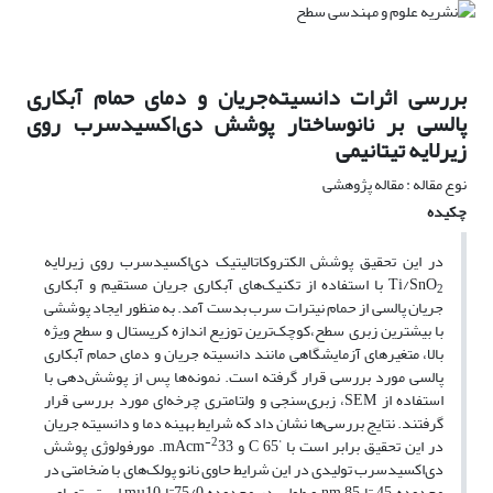
بررسی اثرات دانسیته‌جریان و دمای حمام آبکاری
پالسی بر نانوساختار پوشش دی‌اکسید‌سرب روی
زیرلایه تیتانیمی
نوع مقاله : مقاله پژوهشی
چکیده
در این تحقیق پوشش الکتروکاتالیتیک دی‌اکسید‌سرب روی زیرلایه
Ti/SnO
با استفاده از تکنیک‌های آبکاری جریان مستقیم و آبکاری
2
جریان پالسی از حمام نیترات سرب بدست آمد. به منظور ایجاد پوششی
با بیشترین زبری سطح،کوچک‌ترین توزیع اندازه کریستال و سطح‌ ویژه
بالا، متغیرهای آزمایشگاهی مانند دانسیته جریان و دمای حمام آبکاری
پالسی مورد بررسی قرار گرفته است. نمونه‌ها پس از پوشش‌دهی با
استفاده از SEM، زبری‌سنجی و ولتامتری چرخه‌ای مورد بررسی قرار
گرفتند. نتایج بررسی‌ها نشان داد که شرایط بهینه دما و دانسیته جریان
-2
°
در این تحقیق برابر است با
C 65 و mAcm
33. مورفولوژی پوشش
دی‌اکسید‌سرب تولیدی در این شرایط حاوی نانو پولک‌های با ضخامتی در
محدوده 45 تا nm 85 و طولی در محدوده 75/0تا mµ10 است. تصاویر