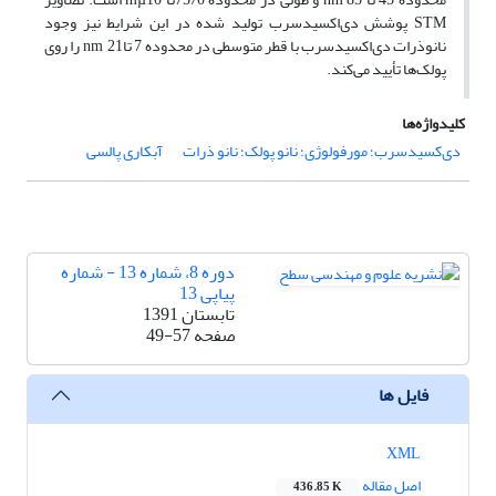
STM پوشش دی‌اکسید‌سرب تولید شده در این شرایط نیز وجود
نانوذرات دی‌اکسید‌سرب با قطر متوسطی در محدوده 7 تاnm 21 را روی
پولک‌ها تأیید می‌کند.
کلیدواژه‌ها
دی‌کسید‌سرب؛ مورفولوژی؛ نانو پولک؛ نانو ذرات
آبکاری پالسی
دوره 8، شماره 13 - شماره
پیاپی 13
تابستان 1391
صفحه
49-57
فایل ها
XML
اصل مقاله
436.85 K