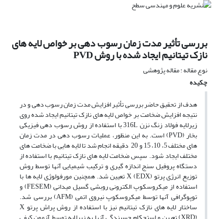
بررسی تأثیر مدت زمان رسوب دهی بر خواص لایه های
نازک تیتانیم ایجاد شده با روش PVD
نوع مقاله : مقاله پژوهشی
چکیده
هدف از تحقیق حاضر بررسی تأثیر افزایش مدت زمان رسوب دهی و در
نتیجه افزایش ضخامت بر خواص لایه های نازک تیتانیم ایجاد شده روی
زیرلایه فولاد زنگ نزن 316L با استفاده از روش رسوب دهی فیزیکی
بخار (PVD) است. به این منظور، عملیات رسوب دهی در مدت زمان
های مختلف 5، 10، 15 و 20 دقیقه انجام شد تا لایه هایی با ضخامت های
مختلف ایجاد شود. سپس ضخامت لایه های نازک تیتانیم با استفاده از
دستگاه پروفیل سنج اندازه گیری و ترکیب شیمیایی آنها توسط روش
توزیع انرژی پرتو X (EDX) تعیین شد. همچنین مورفولوژی لایه ها با
استفاده از میکروسکوپ الکترونی روبشی گسیل میدانی (FESEM) و
توپوگرافی آنها توسط میکروسکوپ نیروی اتمی (AFM) بررسی شد.
ساختار لایه های نازک تیتانیم نیز با استفاده از روش پراش پرتو X
(XRD) تعیین و استحکام چسبندگی آنها به زیرلایه توسط آزمون کیفی