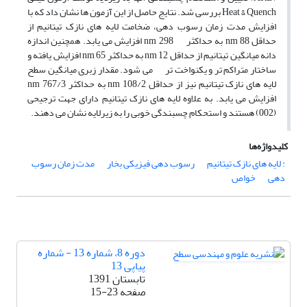
Heat & Quench بررسی شد. نتایج حاصل از این آزمون ها نشان داد که با
افزایش مدت زمان رسوب دهی، ضخامت لایه های نازک تیتانیم از
حداقل nm 88 به حداکثر nm 298 افزایش می یابد. همچنین اندازه
دانه میانگین تیتانیم از حداقل nm 12 به حداکثر nm 65 افزایش یافته و
ساختار متراکم تر و یکنواخت تر می شود. مقدار زبری میانگین سطح
لایه های نازک تیتانیم نیز از حداقل nm 108/2 به حداکثر nm 767/3
افزایش می یابد. به علاوه لایه های نازک تیتانیم دارای جهت ترجیحی
(002) هستند و استحکام چسبندگی خوبی را به زیرلایه نشان می دهند.
کلیدواژه‌ها
: لایه های نازک تیتانیم
رسوب دهی فیزیکی بخار
مدت زمان رسوب
دهی
خواص
دوره 8، شماره 13 - شماره
پیاپی 13
تابستان 1391
صفحه
15-23