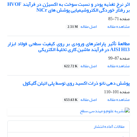
اثر نرخ تغذیه پودر و نسبت سوخت به اکسیژن در فرآیند HVOF
بر رفتار خوردگی الکتروشیمیایی پوشش های NiCr
صفحه
71-85
مشاهده مقاله
اصل مقاله
2.51 M
مطالعۀ تأثیر پارامترهای ورودی بر روی کیفیت سطحی فولاد ابزار
AISI H13 در فرآیند ماشین کاری تخلیۀ الکتریکی
صفحه
87-99
مشاهده مقاله
اصل مقاله
622.72 K
پوشش دهی نانو ذرات اکسید روی توسط پلی اتیلن گلیکول
صفحه
101-110
مشاهده مقاله
اصل مقاله
653.63 K
مقالات آماده انتشار