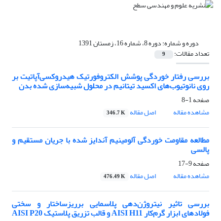
دوره و شماره:
دوره 8، شماره 16، زمستان 1391
تعداد مقالات:
9
بررسی رفتار خوردگی پوشش‌ الکتروفورتیک هیدروکسی‌آپاتیت بر
روی نانوتیوب‌های اکسید تیتانیم در محلول شبیه‌سازی شده بدن
صفحه
1-8
مشاهده مقاله
اصل مقاله
346.7 K
مطالعه مقاومت خوردگی آلومینیم آندایز شده با جریان مستقیم و
پالسی
صفحه
9-17
مشاهده مقاله
اصل مقاله
476.49 K
بررسی تاثیر نیتروژن‌دهی پلاسمایی برریزساختار و سختی
فولادهای ابزار گرم‌کار AISI H11 و قالب تزریق پلاستیک AISI P20