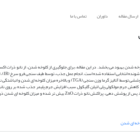
ارسال مقاله
داوران
تماس با ما
به عنوان اکسید فلزی انت
کریستالی نانو ذرات توسط آنالیز پراش اشعه ایکس (XRD)، میزان جرم پلیمر پوششی توسط آنالیز گرما وزن سنجی (TGA) و بالاخره میزا
 مورد بررسی قرار گرفته است. کاهش جرم مولکولی پلی اتیلن گلیکول سبب افزایش جرم پلیمر جذب شده بر روی
شدن اندازه آن ها و کروی تر شدن ذرات شد. نتایج بدست آمده نشان می دهد پس از پوشش دهی، پراکنش نانو ذرات ZnO بیش ت
خه ای شدن