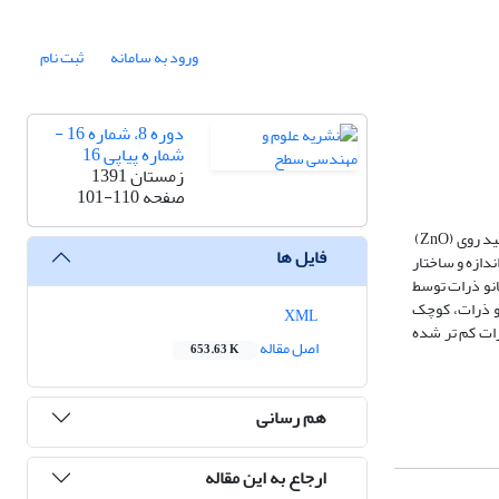
ورود به سامانه
ثبت نام
دوره 8، شماره 16 -
شماره پیاپی 16
زمستان 1391
صفحه
101-110
جذب سطحی پلیمرها به وسیله نانو ذرات، پایداری سوسپانسیون را در برابرکلوخه شدن بهبود می بخشد. در این مقاله، برای جلوگیری از کلوخه شدن، از نانو ذرات اکسید روی (ZnO)
فایل ها
خابی و از پلی اتیلن گلیکول (PEG) به عنوان پلیمر جذب شونده انتخابی استفاده شده است. انجام عمل جذب، توسط طیف سنجی فرو سرخ (IR)، اندازه و ساختار
ن کلوخه ای شدن و انباشتگی نانو ذرات توسط
 نانو ذرات، کوچک
XML
ر شده و میزان کلوخه ای شدن ذرات کم تر شده
اصل مقاله
653.63 K
هم رسانی
ارجاع به این مقاله