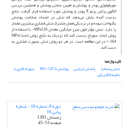
مورفولوژی پودر و پوشش و تعیین سختی پوشش و همچنین بررسی
الگوی پراش پرتو X پودر و پوشش مورد استفاده قرار گرفت. نتایج
بدست آمده نشان می‌دهد که تنش در امتداد ضخامت پوشش
یکنواخت نبوده و در نزدیکی فصل مشترک تنش فشاری بیشترین مقدار
را دارد. تنش مؤثر فون میزز میانگین معادل MPa126- با استفاده از
روش ایجاد سوراخ بدست آمد که نزدیک به نتایج روش انحناء(MPa
164-) در این مطالعه است. در هر دو روش تنش بصورت فشاری به
دست آمد.
کلیدواژه‌ها
تنش پسماند
پاشش حرارتی
پوشش WC-12Co
سوراخکاری با
تخلیه الکتریکی
دوره 8، شماره 16 - شماره
پیاپی 16
زمستان 1391
صفحه
45-53