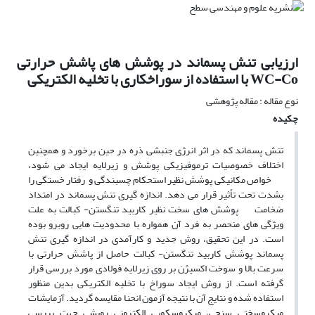
ارزیابی تنش پسماند در پوشش های پاشش حرارتی
WC-Co با استفاده از سوراخکاری با تخلیه الکتریکی
نوع مقاله : مقاله پژوهشی
چکیده
تنش پسماند که در اثر انرژی جنبشی ذره در حین برخورد و همچنین
اختلاف خصوصیات ترموفیزیکی پوشش و زیرلایه ایجاد می شود،
خواص مکانیکی پوشش نظیر استحکام چسبندگی و رفتار خستگی را
بشدت تحت تأثیر قرار می دهد. اندازه گیری تنش پسماند در امتداد
ضخامت پوشش های سخت نظیر کاربید تنگستن- کبالت به علت
ویژگی های منحصر به فرد آن همواره با محدودیت هایی روبرو بوده
است. در این تحقیق، روش جدید و کارآمدی در اندازه گیری تنش
پسماند پوشش کاربید تنگستن- کبالت حاصل از پاشش حرارتی با
سرعت بالا و سوخت اکسیژن بر روی زیرلایه فولادی مورد بررسی قرار
گرفته است. از روش ایجاد سوراخ با تخلیه الکتریکی بدین منظور
استفاده شده و نتایج آن با نتیجه آزمون انحنا مقایسه گردید. آزمایشات
میکروسختی سنجی، میکروسکوپی الکترونی روبشی جهت بررسی