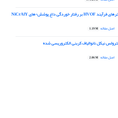
فتار خوردگی داغ پوشش-های NiCrAlY
اصل مقاله
1.19 M
ولس نیکل نانوالیاف کربنی الکتروریسی شده
اصل مقاله
2.06 M