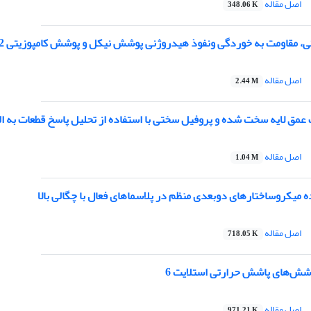
اصل مقاله
348.06 K
 به خوردگی ونفوذ هیدروژنی پوشش نیکل و پوشش کامپوزیتی Ni-nano TiO2 تولید شده بروش رسوب دهی الکتریکی
اصل مقاله
2.44 M
مق لایه سخت شده و پروفیل سختی با استفاده از تحلیل پاسخ قطعات به الق
اصل مقاله
1.04 M
میکروساختارهای دوبعدی منظم در پلاسماهای فعال با چگالی بالا
اصل مقاله
718.05 K
ش‌های پاشش حرارتی استلایت 6
اصل مقاله
971.21 K