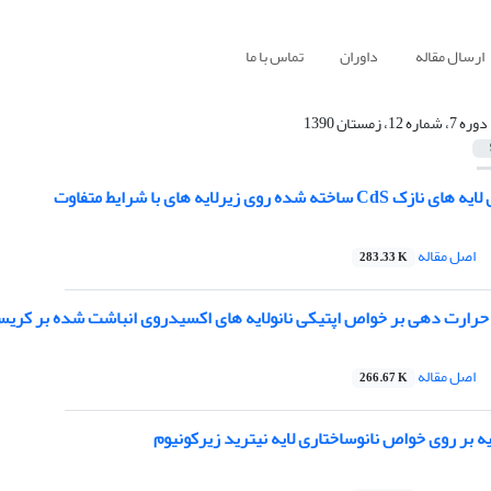
ارسال مقاله
داوران
تماس با ما
دوره 7، شماره 12، زمستان 1390
 شده روی زیرلایه های با شرایط متفاوت
اصل مقاله
283.33 K
 حرارت دهی بر خواص اپتیکی نانولایه های اکسیدروی انباشت شده بر کریستال O3
اصل مقاله
266.67 K
ایه بر روی خواص نانوساختاری لایه نیترید زیرکونیوم