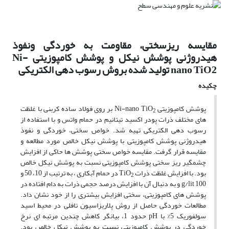
مقایسه ریزسختی، مقاومت به خوردگی ونفوذ
هیدروژنی پوشش نیکل و پوشش کامپوزیتی Ni-
nano TiO2 تولید شده بروش رسوب دهی الکتریکی
چکیده
پوشش کامپوزیتی Ni-nano TiO
بر روی فولاد ساده کربنی با غلظت
2
های مختلف ذرات پودر اکسید تیتانیم در حمام واتس و با استفاده از
رسوب دهی الکتریکی تهیه شد. خواص سختی، خوردگی و نفوذ
هیدروژنی پوشش کامپوزیتی با پوشش نیکل خالص مورد مطالعه و
مقایسه قرار گرفت. مقایسه خواص سختی پوشش ها حاکی از افزایش
چشمگیر ریز سختی پوشش کامپوزیتی نسبت به پوشش نیکل خالص
بود. با افزایش غلظت ذرات TiO
در حمام آبکاری ، به ترتیب از 10، 50 و
2
g/lit 100 و به دنبال آن با افزایش درصد حجمی ذرات به دام افتاده در
پوشش های کامپوزیتی، سختی افزایش بیشتری را از خود نشان داد.
مطالعات خوردگی حاصل از روش پلاریزاسیون تافلی در محیط اسید
سولفوریک 5% با pH حدود 1، بیانگر کاهش چندین مرتبه ای نرخ
خوردگی در پوشش کامپوزیتی نسبت به پوشش نیکل خالص بود.