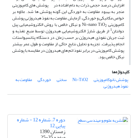
افزایش درصد حجمی ذرات به دام افتاده در پوشش های کامپوزیتی
منجر به بهبود مقاومت به خوردگی این گونه پوشش ها شد. علاوه بر
خواص مکانیکی و خوردگی، آزمایش مقاومت به نفوذ هیدروژنی پوشش
کامپوزیتی Ni-nano TiO
و نیکل خالص با روش الکتروشیمیایی پیل
2
1
دوانتان
از طریق شارژ الکتروشیمیایی هیدروژن توسط منبع تغذیه و
ثبت جریان نفوذی هیدروژن بر حسب زمان در دستگاه پتانسیواستات
انجام پذیرفت. تجزیه و تحلیل نتایج حاکی از مقاومت و طول عمر بیشتر
پوشش کامپوزیتی در برابر نفوذ اتم های هیدروژن در مقایسه با پوشش
نیکل خالص بود.
کلیدواژه‌ها
پوشش نانوکامپوزیتی
Ni-TiO2
سختی
خوردگی
مقاومت به
نفوذ هیدروژنی
دوره 7، شماره 12 - شماره
پیاپی 12
زمستان 1390
صفحه
25-35