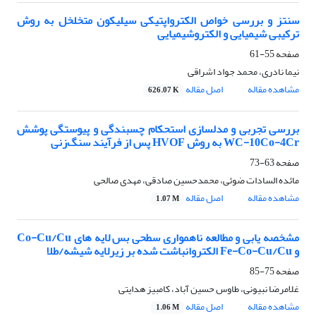
سنتز و بررسی خواص الکترواپتیکی سیلیکون متخلخل به روش
ترکیبی شیمیایی و الکتروشیمیایی
صفحه
55-61
نیما نادری، محمد جواد اشراقی
مشاهده مقاله
اصل مقاله
626.07 K
بررسی تجربی و مدلسازی استحکام چسبندگی و پیوستگی پوشش
WC-10Co-4Cr به روش HVOF پس از فرآیند سنگ‌زنی
صفحه
63-73
مائده السادات ضوئی، محمدحسین صادقی، مهدی صالحی
مشاهده مقاله
اصل مقاله
1.07 M
مشخصه یابی و مطالعه ناهمواری سطحی بس لایه های Co-Cu/Cu
و Fe-Co-Cu/Cu الکتروانباشت شده بر زیرلایه شیشه/طلا
صفحه
75-85
غلامرضا نبیونی، طاوس حسین آباد، کامبیز هدایتی
مشاهده مقاله
اصل مقاله
1.06 M