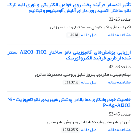
تأثیر اتمسفر فرآیند پخت روی خواص الکتریکی و نوری لایه نازک
نانو ساختار اکسید روی دارای آلایش آلومینیوم و تیتانیم
صفحه
25-32
اکبر اسحاقی، اکبر داودی، محمد تجلی، امید میرزایی
مشاهده مقاله
اصل مقاله
1.02 M
ارزیابی پوشش‌های کامپوزیتی نانو ساختار Al2O3-TiO2 سنتز
شده از طریق فرآیند الکتروفورتیک
صفحه
33-43
بهنام مبینی دهکردی، بهروز شایق بروجنی، محمدرضا سائری
مشاهده مقاله
اصل مقاله
831.37 K
خاصیت خودروانکاری دما بالادر پوشش هیبریدی نانوکامپوزیت Ni-
P-Ag-Al2O3
صفحه
45-53
شهرام علیرضایی، فریده طباطبایی، بهنوش علیرضایی
مشاهده مقاله
اصل مقاله
1023.25 K