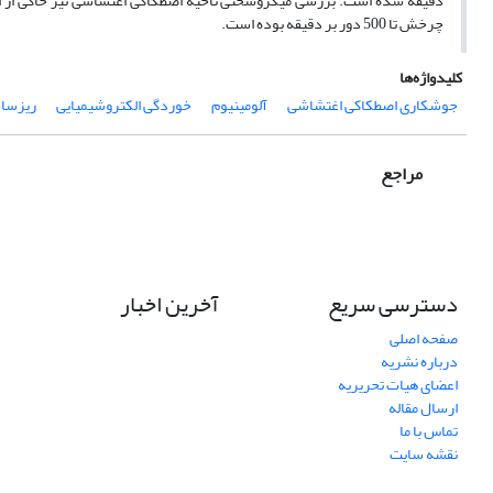
دقیقه شده است. بررسی میکروسختی ناحیه اصطکاکی اغتشاشی نیز حاکی از 
چرخش تا 500 دور بر دقیقه بوده است.
کلیدواژه‌ها
جوشکاری اصطکاکی اغتشاشی
آلومینیوم
خوردگی الکتروشیمیایی
ریزساخ
مراجع
دسترسی سریع
آخرین اخبار
صفحه اصلی
درباره نشریه
اعضای هیات تحریریه
ارسال مقاله
تماس با ما
نقشه سایت