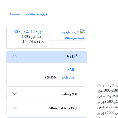
ورود به سامانه
ثبت نام
دوره 12، شماره 30
زمستان 1395
صفحه
15-24
فایل ها
XML
اصل مقاله
608.85 K
شکاری شامل سرعت چرخش و سرعت
پیشروی پین، رفتار خوردگی ناحیه جوش در محلول 5/3 درصد وزنی کلرید سدیم مورد بررسی قرار گرفته است. برای این منظور جوشکاری در سرعت چرخش‌های 250، 500 و 1000 دور
هم رسانی
انس الکتروشیمیایی
جهت مطالعه رفتار خوردگی ناحیه جوش و مقایسه آن با فلز پایه استفاده شد. نتایج آزمون‌های الکتروشیمیایی نشان دادند که بهترین رفتار خوردگی در سرعت چرخش 500 دور بر
برای تبلور مجدد فراهم شده و افزایش
ارجاع به این مقاله
بیشتر سرعت چرخش پین باعث رشد دانه‌های منطقه جوش تحت فرآیند اصطکاکی اغتشاشی شده است و همین امر باعث کاهش مقاومت به خوردگی در سرعت چرخش 1000 دور بر