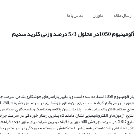
ارسال مقاله
داوران
تماس با ما
وزنی کلرید سدیم
در این تحقیق، از تکنیک جوشکاری اصطکاکی اغتشاشی جهت اتصال ورق های آلیاژ آلومینیوم 1050 استفاده شده است و با تغییر پارامترهای جو
ر در دقیقه انجام شد و از تست‌های مختلف الکتروشیمیایی شامل پلاریزاسیون پتانسیودینامیک و طیف نگاری امپد
دقیقه و سرعت پیشروی 56 میلی متر بر دقیقه حاصل می‌شود، بطوری‌که برابر نتایج XRD در سرعت چرخش 500 دور بر دقیقه بهترین شرایط 