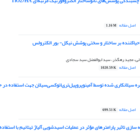
سبندگی پوشش‌های نانوساختار الکتروفورتیک مرتبه‌ای TiO2/HA
اصل مقاله
1.16 M
احیاکننده بر ساختار و سختی پوشش نیکل- بور الکترولس
انی، مجید رهگذر، سید ابوالفضل سید سجادی
اصل مقاله
1020.59 K
ه سیلانکاری ‌شده توسط آمینوپروپیل‌تری‌اتوکسی‌سیلان جهت استفاده د
اصل مقاله
699.51 K
 سازی تاثیر پارامترهای مؤثر در عملیات اسیدشویی آلیاژ تیتانیم با استف