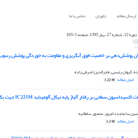
ارسال مقاله
داوران
تماس با ما
دوره 12، شماره 27، بهار 1395، صفحه 1-103
یان پوشش‌دهی بر خاصیت فوق آبگریزی و مقاومت به خوردگی پوشش رسوب 
ه، کیوان رئیسی، فخرالدین اشرفی زاده
اصل مقاله
1.22 M
سطحی بر رفتار آلیاژ پایه نیکل آلومیناید IC221M جهت بکارگیری در صفحات جداکننده پیل سوختی کربنات مذاب
 بنا متجدد امروز، منصور سلطانیه
اصل مقاله
1.3 M