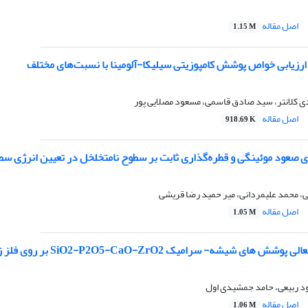
اصل مقاله
1.15 M
ارزیابی خواص پوشش کامپوزیتی سیلیکا-آلومینا با نسبت‌های مختلف
ی کلانتر، سید صادق قاسمی، مسعود مصلایی پور
اصل مقاله
918.69 K
صعود موئینگی و ‌قطره‌گذاری ثابت بر سطوح نامتخلخل در تعیین انرژی سط
، محمد علیمردانی، میر حمید رضا قریشی
اصل مقاله
1.05 M
ه- سرامیک SiO2-P2O5-CaO-ZrO2 بر روی فلز زیرکونیوم به روش سل- ژل
مود ربیعی، حامد جمشیدی اول
اصل مقاله
1.06 M