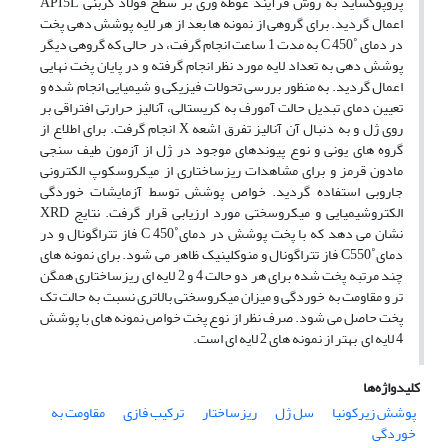
پروپوکساید به روش فرآیند غوطه‌ وری بر سطح فولاد کربنی API5L
اعمال گردید. برای گروهی از نمونه ها بعد از هر لایه پوشش‌ دهی پخت
در دمای ˚C 450 به مدت 1 ساعت انجام گرفت، در حالی که گروهی دیگر
پوشش‌ دهی به تعداد لایه مورد نظر انجام گرفته و در پایان پخت نهایی
اعمال گردید. به منظور بررسی تحولات فیزیکی و شیمیایی انجام شده و
تعیین دمای تبدیل حالت آمورف به کریستالی، آنالیز حرارتی افتراقی بر
روی ژل و به دنبال آن آنالیز تفرق اشعه X انجام گرفت. برای اطلاع از
گروه های یونی و نوع پیوندهای موجود در ژل از آزمون طیف سنجی
مادون قرمز و برای مشاهدات ریزساختاری از میکروسکوپ الکترونی
جاروبی استفاده گردید. خواص پوشش توسط آزمایشات خوردگی
الکتروشیمیایی و میکروسختی مورد ارزیابی قرار گرفت. نتایج XRD
نشان می‌ دهد که با پخت پوشش در دمای˚C 450 فاز تتراگونال و در
دمای˚C550 فاز تتراگونال و منوکلینیک ظاهر می‌ شود. برای نمونه های
چند مرتبه پخت شده برای هر دو حالت 4 و 2 لایه ای ریزساختاری همگن
تر و مقاومت به خوردگی و میزان میکروسختی بالاتری نسبت به حالت تک
پخت حاصل می‌ شود. صرف نظر از نوع پخت خواص نمونه‌ های با پوشش
4 لایه ای بهتر از نمونه ‌های 2 لایه‌ ای است.
کلیدواژه‌ها
پوشش زیرکونیا
سل ژل
ریزساختار
ترکیب فازی
مقاومت به
خوردگی