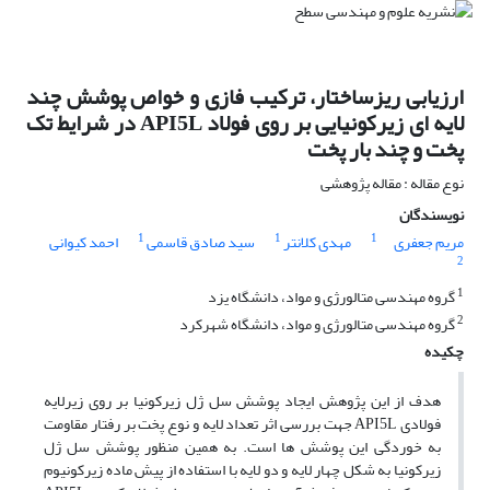
ارزیابی ریزساختار، ترکیب فازی و خواص پوشش چند
لایه ای زیرکونیایی بر روی فولاد API5L در شرایط تک
پخت و چند بار پخت
نوع مقاله : مقاله پژوهشی
نویسندگان
1
1
1
مریم جعفری
مهدی کلانتر
سید صادق قاسمی
احمد کیوانی
2
1
گروه مهندسی متالورژی و مواد، دانشگاه یزد
2
گروه مهندسی متالورژی و مواد، دانشگاه شهرکرد
چکیده
هدف از این پژوهش ایجاد پوشش سل ژل زیرکونیا بر روی زیرلایه
فولادی API5L جهت بررسی اثر تعداد لایه و نوع پخت بر رفتار مقاومت
به خوردگی این پوشش ها است. به همین منظور پوشش سل ژل
زیرکونیا به شکل چهار لایه و دو لایه با استفاده از پیش ماده زیرکونیوم