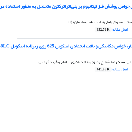
 خواص پوشش‌ فلز تیتانیوم بر پلی‌اتراترکتون متخلخل به منظور استفاده د
متی، مینوش لعلی نیا، مصطفی سلیمان نژاد
اصل مقاله
952.76 K
ی و بافت انجمادی اینکونل 625 روی زیرلایه اینکونل 738LC توسط رسوب‌نشانی مستقیم لیزری
می، سید رضا شجاع رضوی، حامد نادری سامانی، فرید کرمانی
اصل مقاله
441.76 K