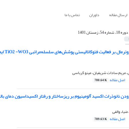
ارسال مقاله
داوران
تماس با ما
دوره 18، شماره 54، زمستان 1401
تأثیر 
، مریم سادات شریفیان، مینو کرباسی
اصل مقاله
780.64 K
انوذرات اکسید آلومینیوم بر ریزساختار و رفتار اکسیداسیون دمای بالا پوشش MCrAlY ایجاد شده توسط ف
ضیاء والفی
اصل مقاله
789.63 K