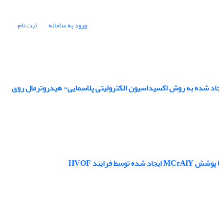
ورود به سامانه
ثبت نام
زمان هیدروترمال بر فعالیت فتوکاتالیستی پوشش‌های سلسله‌مراتبی TiO2 -WO3 ایجاد شده به روش اکسیداسیون الکترولیتی پلاسمایی- هیدروترمال روی
رایند HVOF