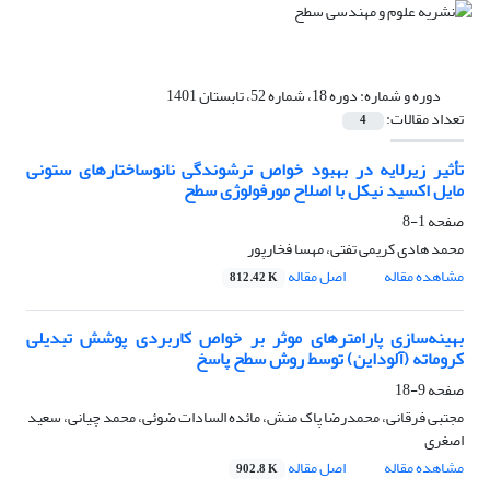
دوره و شماره:
دوره 18، شماره 52، تابستان 1401
تعداد مقالات:
4
تأثیر زیرلایه در بهبود خواص ترشوندگی نانوساختارهای ستونی
مایل اکسید نیکل با اصلاح مورفولوژی سطح
صفحه
1-8
محمد هادی کریمی تفتی، مهسا فخارپور
مشاهده مقاله
اصل مقاله
812.42 K
بهینه‌سازی پارامترهای موثر بر خواص کاربردی پوشش تبدیلی
کروماته (آلوداین) توسط روش سطح پاسخ
صفحه
9-18
مجتبی فرقانی، محمدرضا پاک منش، مائده السادات ضوئی، محمد چیانی، سعید
اصغری
مشاهده مقاله
اصل مقاله
902.8 K