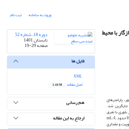
ورود به سامانه
ثبت نام
گار با محیط
دوره 18، شماره 52
تابستان 1401
صفحه
19-29
فایل ها
XML
اصل مقاله
1.44 M
، پارامترهای
هم رسانی
ی در حضور تسریع‌کننده‌های رایج (نیترات و نیتریت) با استفاده از سایر مطالعات بهینه شد. سپس این تسریع‌کننده‌ها با پراکسیدهیدروژن (H2O2) جایگزین شد.
 روبشی نشرمیدانی (FE-SEM) مجهز به طیف‌سنج انرژی تفرق اشعه‌ی ایکس (EDS) و ساختار بلوری با تفرق
ارجاع به این مقاله
اشعه ایکس (XRD) بررسی شد. مقاومت خوردگی نیز توسط آزمون پلاریزاسیون در محلول %5/3 کلرید سدیم ارزیابی شد. طبق نتایج به دست آمده، غلظت بهینه‌ی H2O2 حدود mL/L
ازهای فسفوفیلیت، هوپیت و مقداری