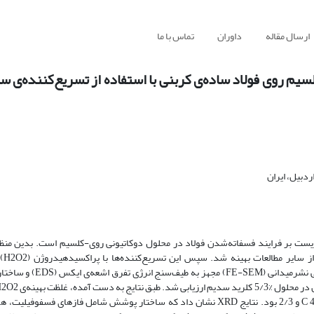
ارسال مقاله
داوران
تماس با ما
م روی فولاد ساده‌ی کربنی با استفاده از تسریع‌کننده‌ی ساز
دبیل، ایران
یست بر فرایند فسفاته‌شدن فولاد در محلول دوکاتیونی روی-کلسیم است. بدین منظور
فسفاته‌کار
مورفولوژی و ترکیب پوشش حاصل با استفاده از میکروسکوپ الکترونی
6/0 به دست آمد. همچنین، دما و pH بهینه‌ی فسفاته‌کاری به ترتیب حدود °C 47 و 2/3 بود. نتایج XRD نشان داد که ساختار پوشش شامل ف