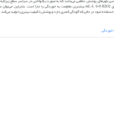
تصاویر FE-SEM نشان داد که در حضور H2O، شکل هندسی بلورهای پوشش، مکعبی می‌باشد که به صورت یکنواختی در سراسر سطح زیر
همچنین، با توجه به پارامترهای الکتروشیمیایی، پوشش حاصل از حمام حاوی mL/L 6/0 H2O2 بیشترین مقاومت به خوردگی را دارا است. بنا
 خوردگی