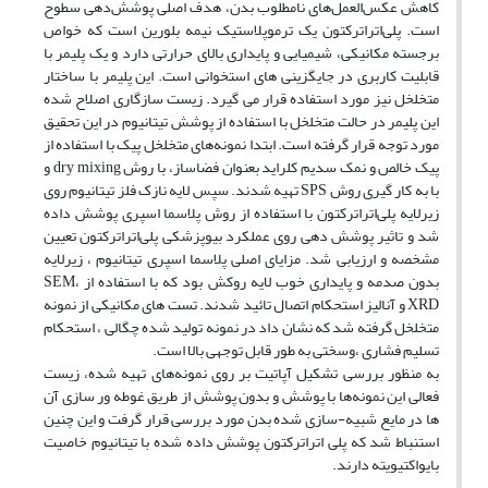
کاهش عکس‌العمل‌های نامطلوب بدن، هدف اصلی پوشش‌دهی سطوح
است. پلی‌اتراترکتون یک ترموپلاستیک نیمه بلورین است که خواص
برجسته مکانیکی، شیمیایی و پایداری بالای حرارتی دارد و یک پلیمر با
قابلیت کاربری در جایگزینی های استخوانی است. این پلیمر با ساختار
متخلخل نیز مورد استفاده قرار می گیرد. زیست سازگاری اصلاح شده
این پلیمر در حالت متخلخل با استفاده از پوشش تیتانیوم در این تحقیق
مورد توجه قرار گرفته است. ابتدا نمونه‌های متخلخل پیک با استفاده از
پیک خالص و نمک سدیم کلراید بعنوان فضاساز، با روش dry mixing و
با به کار گیری روش SPS تهیه شدند. سپس لایه نازک فلز تیتانیوم روی
زیرلایه پلی‌اتراترکتون با استفاده از روش پلاسما اسپری پوشش داده
شد و تاثیر پوشش دهی روی عملکرد بیوپزشکی پلی‌اتراترکتون تعیین
مشخصه و ارزیابی شد. مزایای اصلی پلاسما اسپری تیتانیوم ، زیرلایه
بدون صدمه و پایداری خوب لایه روکش بود که با استفاده از SEM،
XRD و آنالیز استحکام اتصال تائید شدند. تست های مکانیکی از نمونه
متخلخل گرفته شد که نشان داد در نمونه تولید شده چگالی ، استحکام
تسلیم فشاری ،وسختی به طور قابل توجهی بالا است.
به منظور بررسی تشکیل آپاتیت بر روی نمونه‌های تهیه شده، زیست
فعالی این نمونه‌ها با پوشش و بدون پوشش از طریق غوطه ور سازی آن‌
ها در مایع شبیه-سازی شده بدن مورد بررسی قرار گرفت و این چنین
استنباط شد که پلی اتراترکتون پوشش داده شده با تیتانیوم خاصیت
بایواکتیویته دارند.