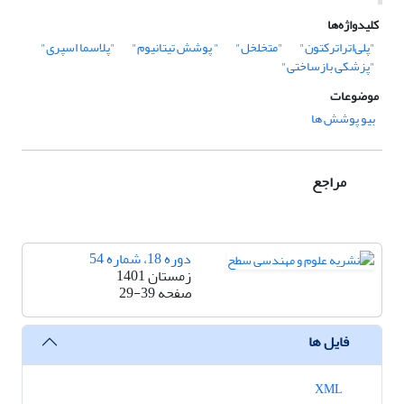
کلیدواژه‌ها
"پلی‌اتراترکتون"
"متخلخل"
" پوشش تیتانیوم"
"پلاسما اسپری"
"پزشکی بازساختی"
موضوعات
بیو پوشش ها
مراجع
دوره 18، شماره 54
زمستان 1401
صفحه
29-39
فایل ها
XML