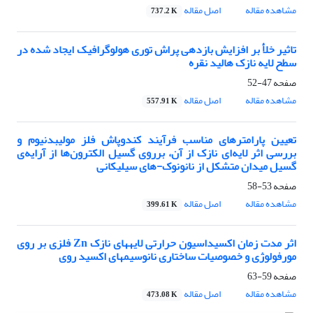
مشاهده مقاله
اصل مقاله
737.2 K
تاثیر خلأ بر افزایش بازدهی پراش توری هولوگرافیک ایجاد شده در
سطح لایه نازک هالید نقره
صفحه
47-52
مشاهده مقاله
اصل مقاله
557.91 K
تعیین پارامترهای مناسب فرآیند کندوپاش فلز مولیبدنیوم و
بررسی اثر لایه‌ای نازک از آن، برروی گسیل الکترون‌ها از آرایه‌ی
گسیل میدان متشکل از نانونوک-های سیلیکانی
صفحه
53-58
مشاهده مقاله
اصل مقاله
399.61 K
اثر مدت زمان اکسیداسیون حرارتی لایه‏های نازک Zn فلزی بر روی
مورفولوژی و خصوصیات ساختاری نانوسیم‏های اکسید روی
صفحه
59-63
مشاهده مقاله
اصل مقاله
473.08 K