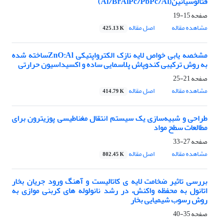
فتالوسیانین(Al/BrAlPc/PbPc/Al)
صفحه
15-19
مشاهده مقاله
اصل مقاله
425.13 K
مشخصه یابی خواص لایه نازک الکترواپتیکی ZnO:Alساخته شده
به روش ترکیبی کندوپاش پلاسمایی ساده و اکسیداسیون حرارتی
صفحه
21-25
مشاهده مقاله
اصل مقاله
414.79 K
طراحی و شبیه‌سازی یک سیستم انتقال مغناطیسی پوزیترون برای
مطالعات سطح مواد
صفحه
27-33
مشاهده مقاله
اصل مقاله
802.45 K
بررسی تاثیر ضخامت لایه ی کاتالیست و آهنگ ورود جریان بخار
اتانول به محفظه واکنش، در رشد نانولوله های کربنی موازی به
روش رسوب شیمیایی بخار
صفحه
35-40