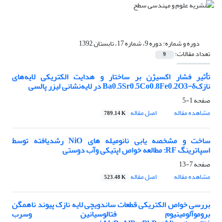
دوره و شماره:
دوره 9، شماره 17، تابستان 1392
تعداد مقالات:
9
تأثیر فشار اکسیژن بر ساختار و هدایت الکتریکی لایه‌های
نازکBa0.5Sr0.5Co0.8Fe0.2O3-δ در لایه‌نشانی لیزر پالسی
صفحه
1-5
مشاهده مقاله
اصل مقاله
789.14 K
ساخت و مشخصه یابی نانومیله های NiO رشدیافته توسط
اسپاترینگ RF: مطالعه خواص اپتیکی وآب دوستی
صفحه
7-13
مشاهده مقاله
اصل مقاله
523.48 K
بررسی خواص الکتریکی قطعات ساندویچی لایه نازک پیوند ناهمگن
بروموآلومینیوم فتالوسیانین وسرب