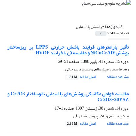
کلیدواژه‌ها =
پاشش پلاسمایی
تعداد مقالات:
7
تأثیر پارامترهای فرایند پاشش حرارتی LPPS بر ریزساختار
پوششNiCoCrAlY و مقایسه آن با فرایند HVOF
دوره 15، شماره 41، پاییز 1398، صفحه
51-69
رضا قاسمی، ضیاء والفی، مسعود میرجانی
مشاهده مقاله
اصل مقاله
1.91 M
مقایسه خواص مکانیکی پوشش‌های پلاسمایی نانوساختار Cr2O3 و
Cr2O3-20YSZ
دوره 14، شماره 38، زمستان 1397، صفحه
1-17
مهدی هاشمی، نادر پروین، ضیا وافی
مشاهده مقاله
اصل مقاله
2.12 M