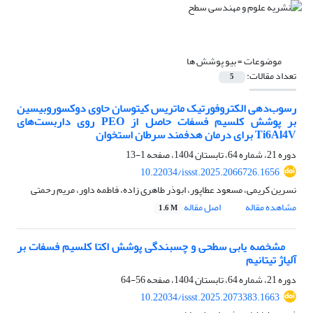
موضوعات =
بیو پوشش ها
تعداد مقالات:
5
رسوب‌دهی الکتروفورتیک ماتریس کیتوسان حاوی دوکسوروبیسین
بر پوشش کلسیم فسفات حاصل از PEO روی داربست‌های
Ti6Al4V برای درمان هدفمند سرطان استخوان
دوره 21، شماره 64، تابستان 1404، صفحه
1-13
10.22034/issst.2025.2066726.1656
نسرین کریمی، مسعود عطاپور، ابوذر طاهری زاده، فاطمه داور، مریم رحمتی
مشاهده مقاله
اصل مقاله
1.6 M
مشخصه یابی سطحی و چسبندگی پوشش اکتا کلسیم فسفات بر
آلیاژ تیتانیم
دوره 21، شماره 64، تابستان 1404، صفحه
56-64
10.22034/issst.2025.2073383.1663