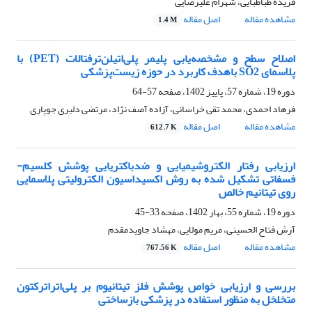
فریده طباطبایی، شهرام علیرضایی
مشاهده مقاله
اصل مقاله
1.4 M
اصلاح سطح و مشخصه‌یابی پلیمر پلی‌اتیلن‌ترفتالات (PET) با
پلاسمای SO2 باهدف کاربرد در حوزه زیست‌پزشکی
دوره 19، شماره 57، پاییز 1402، صفحه
57-64
فرهاد احمدی، محمد تقی خراسانی، آزاده آصف نژاد، مرتضی دلیری جوپاری
مشاهده مقاله
اصل مقاله
612.7 K
ارزیابی رفتار الکتروشیمیایی و ضدباکتریایی پوشش کلسیم-
فسفاتی تشکیل‏ شده به روش اکسیداسیون الکترولیتی پلاسمایی
روی تیتانیم خالص
دوره 19، شماره 55، بهار 1402، صفحه
33-45
آرش فتاح الحسینی، مریم مولایی، مهشاد جاویدمقدم
مشاهده مقاله
اصل مقاله
767.56 K
بررسی و ارزیابی خواص پوشش‌ فلز تیتانیوم بر پلی‌اتراترکتون
متخلخل به منظور استفاده در پزشکی بازساختی