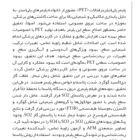
پلیمر پلی‌اتیلن‌ترفتالات (PET)، عضوی از خانواده پلیمرهای پلی‌استر، به
دلیل پایداری مکانیکی و شیمیایی بالا برای ساخت کاشتنی‌های پزشکی،
به‌ویژه در ساخت عروق مصنوعی، استفاده می‌شود. اصولاً، تحقیق
حاضر به‌منظور اصلاح سطح این پلیمر باهدف تولید PET با خصوصیات
سطح بهینه جهت افزایش تطابق و عملکرد در کاربردهای پزشکی انجام
شده است. این اصلاحات شامل تنظیم زاویه تماس، تغییرات ترکیب
شیمیایی سطح، بهبود ویژگی‌های آب‌دوستی و آب‌گریزی سطح، و
تغییرات در ریخت‌شناسی سطح می‌شود. هدف این تحقیق، بهبود
خصوصیات سطحی PET به‌گونه‌ای است که بهبود عملکرد و کارایی آن
در ساخت عروق مصنوعی و سایر کاربردهای پزشکی حاصل گردد.
متغیرهای مورد بررسی در این تحقیق شامل زمان تیمار، غلظت گاز
دی‌اکسید گوگرد، شدت پلاسما و خواص سطح پلیمر هستند. در طی این
تحقیق، نمونه‌های فیلم پلیمری درون دستگاه پلاسما با محفظة خلأ قرار
داده شدند و در معرض پلاسمای SO2 قرار گرفتند. عامل دار شدن
سطح پلیمر با حضور مولکول‌ها یا گروه‌های شیمیایی شامل گوگرد و
اکسیژن به‌وسیلة طیف‌سنجی (FTIR) مورد بررسی قرار گرفت و نتایج
طیف‌سنجی فروسرخ در نمونة تیمار شده با پلاسمای گاز SO2، وجود
پیک‌های پیوندهای متقارن SO2 در SO3 یا SO4 را در نمونه تأیید کرد.
تصاویر سه‌بعدی AFM و آزمون زاویة تماس، تأییدکننده تغییرات
ریخت‌شناسی و ترشوندگی سطح پلیمر و بودند. استفاده از روش پلاسما