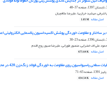
الیاف اتیل سلولز در جدایش کاتدی پوشش پلی یورتان خطوط لوله فولادی
37-48
شرفی، مهشید خرازیها، علیرضا علافچیان
اصل مقاله
1.05 M
 بر ساختار و مقاومت خوردگی پوشش اکسیداسیون پلاسمایی الکترولیتی اعمال ش
23-30
مود علی اف خضرایی، منصور طورانی، علیرضا صبور روح اقدم
اصل مقاله
675.64 K
سطحی پاسیواسیون روی مقاومت به خوردگی فولاد زنگ‌نزن 420 در محیط NaCl5/3% ساکن
65-71
اصل مقاله
434.54 K