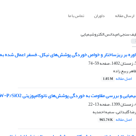
ارسال مقاله
داوران
تماس با ما
یف سنجی امپدانس الکتروشیمیایی
واوره بر ریزساختار و خواص خوردگی پوشش‌های نیکل – فسفر اعمال شده ب
59-74
اهر ربیع زاده
اصل مقاله
1.05 M
ایی و بررسی مقاومت به خوردگی پوشش‌های نانوکامپوزیتی Ni-W-P/SiO2
13-22
رضا گلبداغی، سمیه احمدیه
اصل مقاله
965.74 K