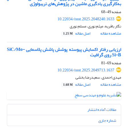
به‌کارگیری یادگیری ماشین در پژوهش‌های تریبولوژی
صفحه
49-68
10.22034/issst.2025.2048240.1633
نگار باقریه، میثم نوری، مسلم نوری
مشاهده مقاله
اصل مقاله
1.25 M
ارزیابی رفتار اکسایش پیوسته پوشش پاشش پلاسمایی SiC/Mo-
Si-B روی گرافیت
صفحه
69-81
10.22034/issst.2025.2049713.1637
مهدی احمدی، سعیدرضا بخشی
مشاهده مقاله
اصل مقاله
1.68 M
مقالات آماده انتشار
شماره جاری