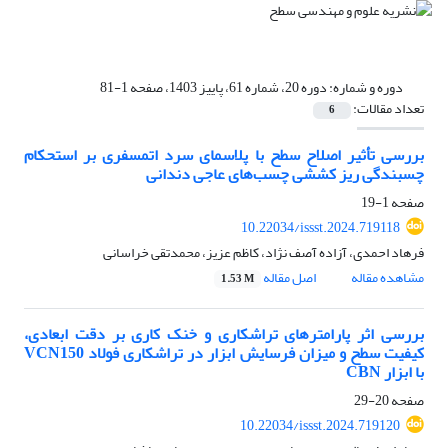
دوره و شماره:
دوره 20، شماره 61، پاییز 1403، صفحه 1-81
تعداد مقالات:
6
بررسی تأثیر اصلاح سطح با پلاسمای سرد اتمسفری بر استحکام
چسبندگی ریز کششی چسب‌های عاجی دندانی
صفحه
1-19
10.22034/issst.2024.719118
فرهاد احمدی، آزاده آصف نژاد، کاظم عزیز، محمدتقی خراسانی
مشاهده مقاله
اصل مقاله
1.53 M
بررسی اثر پارامترهای تراشکاری و خنک کاری بر دقت ابعادی،
کیفیت سطح و میزان فرسایش ابزار در تراشکاری فولاد VCN150
با ابزار CBN
صفحه
20-29
10.22034/issst.2024.719120