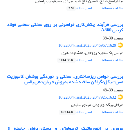
نیما راسخ صالح، حسین حاج حبیب یزدی، نسیم نایب پاشایی
مشاهده مقاله
اصل مقاله
2 M
بررسی فرآیند چکش‌کاری فراصوتی بر روی سختی سطحی فولاد
کربنی A860
صفحه
30-38
10.22034/issst.2025.2046967.1629
عباس پاک، مجید زوجاجی، هاشم مظاهری
مشاهده مقاله
اصل مقاله
1014.38 K
بررسی خواص ریزساختاری، سختی و خوردگی پوشش کامپوزیت
مس-نیکل/گرافن ساخته شده به‌روش جریان‌دهی پالس
صفحه
39-48
10.22034/issst.2025.2047925.1632
عرفان بیگدلوی وطن، مهدی سلیمی
مشاهده مقاله
اصل مقاله
867.64 K
مروری بر انفورماتیک تریبولوژی و دستاوردهای حاصله از