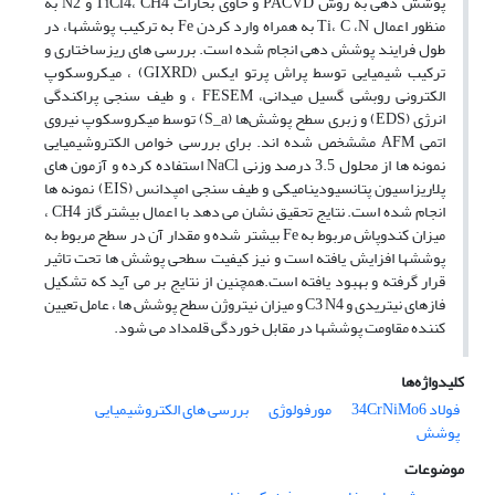
پوشش دهی به روش PACVD و حاوی بخارات TiCl4، CH4 و N2 به
منظور اعمال Ti، C ،N به همراه وارد کردن Fe به ترکیب پوششها، در
طول فرایند پوشش دهی انجام شده است. بررسی های ریزساختاری و
ترکیب شیمیایی توسط پراش پرتو ایکس (GIXRD) ، میکروسکوپ
الکترونی روبشی گسیل میدانی، FESEM ، و طیف سنجی پراکندگی
انرژی (EDS) و زبری سطح پوشش‌ها (S_a) توسط میکروسکوپ نیروی
اتمی AFM مششخص شده اند. برای بررسی خواص الکتروشیمیایی
نمونه ها از محلول 3.5 درصد وزنی NaCl استفاده کرده و آزمون های
پلاریزاسیون پتانسیودینامیکی و طیف سنجی امپدانس (EIS) نمونه ها
انجام شده است. نتایج تحقیق نشان می دهد با اعمال بیشتر گاز CH4 ،
میزان کندوپاش مربوط به Fe بیشتر شده و مقدار آن در سطح مربوط به
پوششها افزایش یافته است و نیز کیفیت سطحی پوشش ها تحت تاثیر
قرار گرفته و بهبود یافته است.همچنین از نتایج بر می آید که تشکیل
فازهای نیتریدی و C3 N4 و میزان نیتروژن سطح پوشش ها ، عامل تعیین
کننده مقاومت پوششها در مقابل خوردگی قلمداد می شود.
کلیدواژه‌ها
فولاد 34CrNiMo6
مورفولوژی
بررسی های الکتروشیمیایی
پوشش
موضوعات