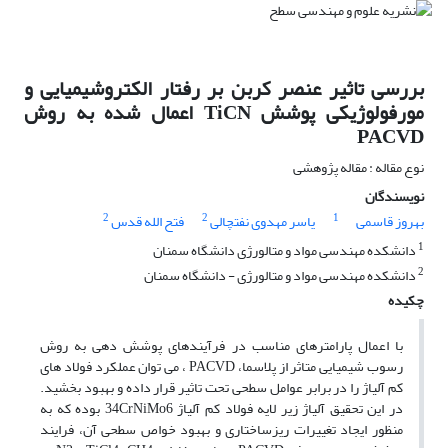
بررسی تاثیر عنصر کربن بر رفتار الکتروشیمیایی و
مورفولوژیکی پوشش TiCN اعمال شده به روش
PACVD
نوع مقاله : مقاله پژوهشی
نویسندگان
2
2
1
بهروز قاسمی
یاسر مهدوی نفتچالی
فتح الله قدس
1
دانشکده مهندسی مواد و متالورژی دانشگاه سمنان
2
دانشکده مهندسی مواد و متالورژی - دانشگاه سمنان
چکیده
با اعمال پارامترهای مناسب در فرآیندهای پوشش دهی به روش
رسوب شیمیایی متاثر از پلاسما، PACVD ، می توان عملکرد فولاد های
کم آلیاژ را در برابر عوامل سطحی تحت تاثیر قرار داده و بهبود بخشید.
در این تحقیق آلیاژ زیر لایه فولاد کم آلیاژ 34CrNiMo6 بوده که به
منظور ایجاد تغییرات ریزساختاری و بهبود خواص سطحی آن، فرایند