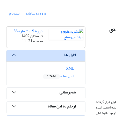
ورود به سامانه
ثبت نام
وذی
دوره 19، شماره 56
تابستان 1402
صفحه
11-21
فایل ها
XML
اصل مقاله
1.24 M
هم رسانی
ده بر روی زیرلایه از جنس سوپرآلیاژ پایه نیکل Rene-80 ارائه و مورد تحلیل قرار گرفته
ارجاع به این مقاله
 کروم و (2) کرومایزینگ پودری استفاده شده است. البته
یفیت لایه های