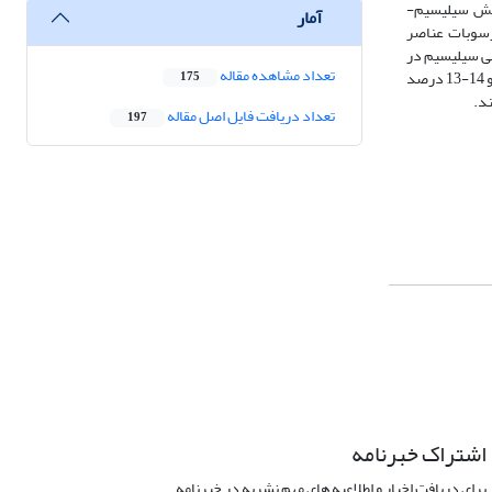
 شدن کروم به پوشش سیلیسیم-
آمار
رسوبات عناصر
می شود. برای تامین مقاومت به خوردگی داغ حداقل 8 درصد وزنی کروم و 13-10 درصد وزنی سیلیسیم در
تعداد مشاهده مقاله
لایه فوقانی پوشش الزامی است. میزان عناصر کروم و سیلیسیم در بخش فوقانی هر دو پوشش CrSiAl-P و CrSiAl-E نسبتاً مشابه و به ترتیب در محدوده های 14-12 و 14-13 درصد
175
د.
تعداد دریافت فایل اصل مقاله
197
اشتراک خبرنامه
برای دریافت اخبار و اطلاعیه های مهم نشریه در خبرنامه