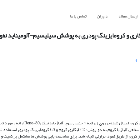
ارسال مقاله
داوران
تماس با ما
کاری و کرومایزینگ پودری به پوشش سیلیسیم-آلومیناید نف
4
در این مقاله ویژگی های ریزساختاری پوشش های سیلیسیم-آلومیناید با و بدون کروم اعمال ش
است. برای اضافه کردن کروم به پوشش آلومینایدی از راهکار غنی سازی لایه سطحی آلیاژ با کروم به دو روش: (1) آبکاری
از کروم از طریق نفوذ حرارتی انجام شد. برای مشخصه یابی پوشش ها مشتمل بر کمیت و ک