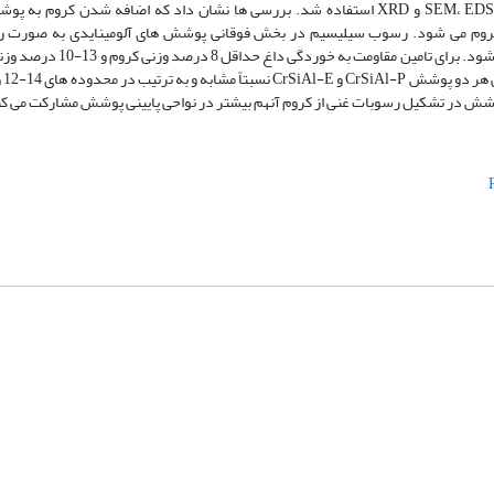
پوشش، شناخت ویژگی های ریزساختاری و ترکیب عنصری و فازی روش های SEM، EDS و XRD استفاده شد. بررسی ها نشان داد که اضافه
 کروم می شود. رسوب سیلیسیم در بخش فوقانی پوشش های آلومینایدی به صورت 
دیرگداز می باشد که رسوب سیلیسایدکروم بیشتر از بقیه رسوبات تشکیل 
 پوشش در تشکیل رسوبات غنی از کروم آنهم بیشتر در نواحی پایینی پوشش مشارکت می کن