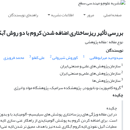
صفحه اصلی
مرور
اطلاعات نشریه
راهنمای نویسندگان
بررسی تأثیر ریزساختاری اضافه شدن کروم با دو روش آب
نوع مقاله : مقاله پژوهشی
نویسندگان
3
2
1
سیدوحید میرابوطالبی
کوروش شیروانی
علی کفلو
محمد فرویزی
1
سازمان پژوهش های علنی و صنعتی ایران
2
سازمان پژوهش های علمی و صنعتی ایران
3
سازمان پژوهش ها
4
گروه کامپوزیت و نانوپودر، پژوهشکده سرامیک، پژوهشگاه مواد و انرژی
چکیده
چکیده
عملیات آنیل نفوذی لایه کروم آبکاری شده نیز با هدف عمیق تر شدن لایه غنی 