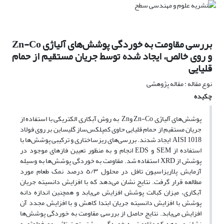
بررسی مقاومت به خوردگی پوشش‌های آلیاژی Zn-Co
و روی خالص، ایجاد شده توسط جریان مستقیم از حمام
قلیایی
نوع مقاله : مقاله پژوهشی
چکیده
پوشش‌های آلیاژی Zn-Co وZn به روش آبکاری الکتریکی با استفاده از
جریان مستقیم از حمام قلیایی حاوی کمپلکس‌ساز گلیساین بر روی فولاد
AISI 1018 ایجاد شدند. بررسی‌های ریزساختاری و ترکیبی پوشش‌ها با
استفاده از SEM و EDS انجام و به منظور تعیین فازهای موجود در
پوشش از ‌XRD استفاده شد. مقاومت به خوردگی پوشش‌ها به وسیله
آزمایش‌‌ پلاریزاسیون تافل در محلول ٥/٣ درصد نمک طعام مورد
مطالعه قرار گرفت. نتایج نشان می‌دهد که با افزایش دانسیته جریان
آبکاری، میزان کبالت پوشش افزایش می‌یابد و همچنین اندازه دانه
پوشش با افزایش دانسیته جریان ابتدا کاهش و با افزایش مجدد آن
افزایش می‌یابد. نتایج حاصل از بررسی مقاومت به خوردگی پوشش‌ها
نشان می‌دهد که مقاومت به خوردگی، بیشتر تحت تاثیر مورفولوژی و