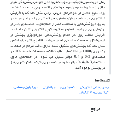
زمان در پتانسیل‌های ثابت رسوب دهی با مدل جوانه‌زنی شریفکر-هیلز
حاکی از پیشرونده بودن مود جوانه‌زنی اکسید روی در همه غلظت‌ها
بود. نتایج حاصل از نمودارهای جریان- زمان نشان داد که با افزایش
غلظت روی در حمام، جریان پوشش‌دهی کاهش می‌یابد و این امر منجر
به ایجاد پوشش‌هایی با ضخامت کمتر از حمام‌های با غلظت‌های بالاتر از
یون‌های روی می شود. تصاویر میکروسکوپی الکترونی نشان داد که با
افزایش غلظت روی در حمام پوشش‌دهی، مورفولوژی پوشش از
‌کرمی‌شکل به سمت صفحه‌ای تغییر می‌یابد. آنالیز پراش پرتو ایکس
نشان داد که پوشش‌های تشکیل شده دارای بافت مرجح از صفحات
چند وجهی (100) در غلظت‌های1 /0 و 0/2 که به صفحات قاعده (002) در
غلظت‌های 0/3 و 0/4 مولار تبدیل می شود. در حمام‌های حاوی
غلظت‌های3 /0 و4 /0 مولار، علاوه بر اکسید روی، ترکیب نیترات روی نیز
در پوشش بوجود آمد‌.
کلیدواژه‌ها
رسوب‌دهی الکتریکی
اکسید روی
جوانه‌زنی
مورفولوژی سطحی
آلیاژ تیتانیم Ti6Al4V
مراجع