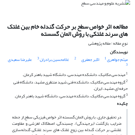
مطالعه اثر خواص سطح بر حرکت گندله خام بین غلتک
های سرند غلتکی با روش المان گسسته
نوع مقاله : مقاله پژوهشی
نویسندگان
3
2
1
میثم جواهری
اکبر جعفری
غلامحسین برادران
علیرضا سعیدی
3
1
مهندسی مکانیک، دانشکده مهندسی، دانشگاه شهید باهنر کرمان.
2
گروه مهندسی مکانیک، دانشکده فنی شهید منتظری مشهد، دانشگاه فنی
حرفه ای،مشهد، ایران.
3
گروه مهندسی مکانیک، دانشکده مهندسی، دانشگاه شهید باهنر کرمان.
چکیده
در تحقیق جاری، با روش المان گسسته اثر خواص فیزیکی سطح از جمله
ضرایب بازگشت (برجهندگی)، چسبندگی، اصطکاک لغزشی و مقاومت
غلتشی بر حرکت گندله بین زوج غلتک های سرند غلتکی گندله‌سازی