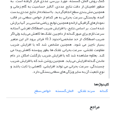
کمک روش المان گسسته، مورد بررسی عددی قرار گرفته است. به
منظور اطمینان از دقت نتایج عددی، آنالیز حساسیت به گام زمانی و
همچنین مش بندی سطح انجام گردید. با استفاده از نتایج عددی بدست
آمده، وابستگی سرعت بحرانی به هر کدام از خواص سطحی در قالب
نمودارهای گرافیکی ارائه و همچنین توابع ریاضی مناسبی بر آنها برازش
شده است. بر اساس نتایج، با افزایش ضریب اصطکاک لغزشی آستانه
سرعت لازم برای عبور گندله از دام بین غلتک ها کاهش می یابد ولی اگر
ضریب اصطکاک از حد مشخصی(حدود 0.3) فراتر برود اثر این متغیر
بسیار ناچیز می شود. همچنین مشخص شد که با افزایش ضریب
مقاومت غلتشی، سرعت بحرانی غلتک ها بطور پیوسته کاهش پیدا می
کند. بعلاوه مشاهده شد که با افزایش ضریب بازگشت امکان در دام
ماندن گندله افزایش می یابد. همچنین روشن شد که با افزایش ضریب
چسبندگی، سرعت بحرانی می تواند افزایشی، کاهشی یا ثابت باشد و
نوع تابعیت آن به سایر ویژگی های سطحی بستگی دارد.
کلیدواژه‌ها
گندله
سرند غلتکی
المان گسسته
خواص سطح
مراجع