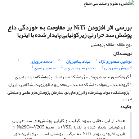
بررسی اثر افزودن NiTi بر مقاومت به خوردگی داغ
پوشش سد حرارتی زیرکونیایی پایدار شده با ایتریا
نوع مقاله : مقاله پژوهشی
نویسندگان
1
2
1
نوشین منصوری نژاد
میلاد بهامیریان
محمد فرویزی
1
1
3
کوروش شیروانی
محمدرضا رحیمی‌پور
منصور رضوی
1
گروه کامپوزیت و نانوپودر، پژوهشکده سرامیک، پژوهشگاه مواد و انرژی
2
گروه مهندسی مواد، دانشکده مهندسی معدن و متالورژی،دانشگاه یزد،ایران
3
پژوهشکده مواد پیشرفته و انرژی‌های نو، سازمان پژوهش‌های علمی و صنعتی
ایران
چکیده
هدف از این تحقیق بهبود کیفیت و کارایی پوشش‌های سد حرارتی
زیرکونیایی پایدار شده با ایتریا (YSZ) در محیط Na2SO4-V2O5 از
طریق افزودن پودر NiTi به ترکیب پوشش است. برای این‌منظور،