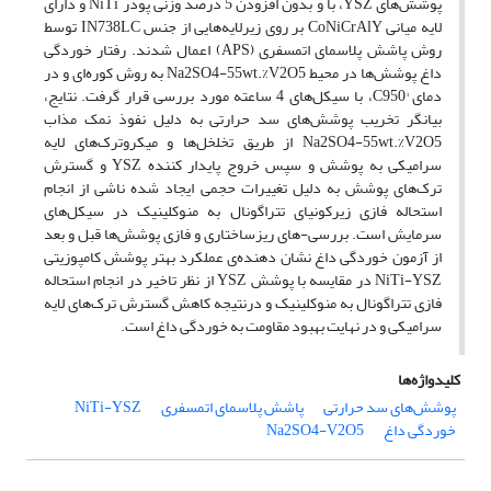
پوشش‌های YSZ، با و بدون افزودن 5 درصد وزنی پودر NiTi و دارای
لایه میانی CoNiCrAlY بر روی زیرلایه‌هایی از جنس IN738LC توسط
روش پاشش پلاسمای اتمسفری (APS) اعمال شدند. رفتار خوردگی
داغ پوشش‌ها در محیط Na2SO4-55wt.%V2O5 به روش کوره‌ای و در
دمای °C950، با سیکل‌های 4 ساعته مورد بررسی قرار گرفت. نتایج،
بیانگر تخریب پوشش‌های سد حرارتی به دلیل نفوذ نمک مذاب
Na2SO4-55wt.%V2O5 از طریق تخلخل‌ها و میکروترک‌های لایه
سرامیکی به پوشش و سپس خروج پایدار کننده YSZ و گسترش
ترک‌های پوشش به دلیل تغییرات حجمی ایجاد شده ناشی از انجام
استحاله فازی زیرکونیای تتراگونال به منوکلینیک در سیکل‌های
سرمایش است. بررسی-های ریزساختاری و فازی پوشش‌ها قبل و بعد
از آزمون خوردگی داغ نشان دهنده‌ی عملکرد بهتر پوشش کامپوزیتی
NiTi-YSZ در مقایسه با پوشش YSZ از نظر تاخیر در انجام استحاله
فازی تتراگونال به منوکلینیک و درنتیجه کاهش گسترش ترک‌های لایه
سرامیکی و در نهایت بهبود مقاومت به خوردگی داغ است.
کلیدواژه‌ها
پوشش‌های سد حرارتی
پاشش پلاسمای اتمسفری
NiTi-YSZ
خوردگی داغ
Na2SO4-V2O5