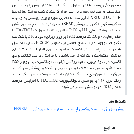
به خوردگی پوشش‌ها در‌ محلول رینگر با استفاده از روش پلاریزاسیون
دینامیکی و امپدانس مورد بررسی قرار گرفت. ترکیب پوشش‌ها‌ توسط
XRD، EDX،FTIR آنالیز شد. همچنین مورفولوژی پوشش به وسیله
میکروسکوپ الکترونی روبشی (SEM) تعیین گردید. نتایج تحقیق نشان
داد که پوشش های HA و TiO2 خالص و نانوکامپوزیت HA/TiO2 با
مقدارهای 75 و 50، 25 درصد TiO2 بر روی زیرلایه فولاد 316 با ضخامت
یکنواخت وجود دارد. نتایج حاصل از تصاویر FESEM نشان داد سل
هیدروکسی آپاتیت و دی اکسید تیتانیوم بر روی آلیاژ فولاد ۳۱۶ دارای
پوشش یکنواخت و متراکم تر می باشد و با افزایش درصد تیتانیوم دی
اکسید در نانوکامپوزیت هیدروکسی آپاتیت/ دی اکسید تیتانیوم از ٪۲۵
به ٪۵۰ و سپس به ٪۷۵ نانو ذرات ریزتر شده و پوشش متراکم تر
می‌گردد. آزمون‌های خوردگی نشان داد که مقاومت به خوردگی فولاد
زنگ نزن ۳۱۶ با پوشش نانوکامپوزیت HA/TiO2 با افزایش درصد
مقدار TiO2 در پوشش بیشتر می شود.
کلیدواژه‌ها
روش سل-ژل
هیدروکسی آپاتیت
مقاومت به خوردگی
FESEM
مراجع