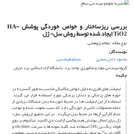
بررسی ریزساختار و خواص خوردگی پوشش HA-
TiO2 ایجاد شده توسط روش سل- ژل
نوع مقاله : مقاله پژوهشی
نویسندگان
محمود حاجی صفری
مسلم طهماسبی
گروه مهندسی مواد و متالورژی، واحد یزد، دانشگاه آزاد اسلامی، یزد، ایران
چکیده
ایمپلنت های فلزی به دلیل خواص مکانیکی مناسب به طـور گـسترده در
حوزه های پزشکی و دندان پزشکی مورد استفاده قرار می گیرند.
استفاده از این ایمپلنت هـا در محـیط خورنـده بـدن مـشکلات زیادی از
جمله محصولات ناشی از خوردگی دارد که سبب عفونت شده و موجب
عدم کارآیی آن‌ها در محیط بدن می‌گردد. در این تحقیق ازروش سل-
ژل برای اعمال پوشش هیدروکسی آپاتیت/دی اکسید تیتانیوم بر روی
فولاد زنگ نزن 316 استفاده شد. کلیه نمونه ها با سرعت cm/min۱۰ و
pH برابر با 7 به عنوان شرایط بهینه پوشش داده شدند و سپس مقاومت