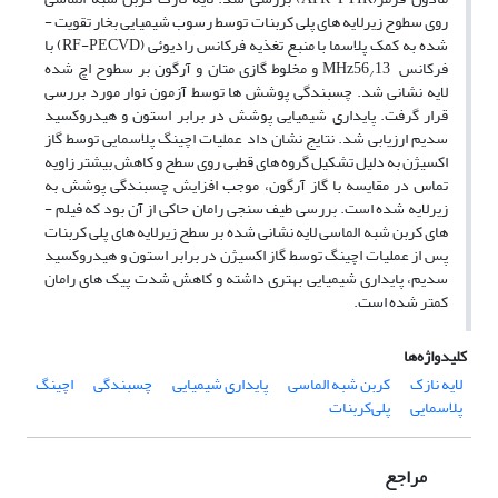
روی سطوح زیرلایه­ های پلی­ کربنات توسط رسوب­ شیمیایی بخار تقویت ­
شده به کمک پلاسما با منبع تغذیه فرکانس رادیوئی (RF-PECVD) با
فرکانس MHz56
13 و مخلوط گازی متان و آرگون بر سطوح اچ شده
/
لایه­ نشانی شد. چسبندگی پوشش­ ها توسط آزمون نوار مورد بررسی
قرار گرفت. پایداری شیمیایی پوشش در برابر استون و هیدروکسید
سدیم ارزیابی شد. نتایج نشان داد عملیات اچینگ پلاسمایی توسط گاز
اکسیژن به دلیل تشکیل گروه ­های قطبی روی سطح و کاهش بیشتر زاویه
تماس در مقایسه با گاز آرگون، موجب افزایش چسبندگی پوشش به
زیرلایه شده است. بررسی طیف­ سنجی رامان حاکی از آن بود که فیلم ­
های کربن شبه­ الماسی لایه­ نشانی شده بر سطح زیرلایه­ های پلی­ کربنات
پس از عملیات اچینگ توسط گاز اکسیژن در برابر استون و هیدروکسید
سدیم، پایداری شیمیایی بهتری داشته و کاهش شدت پیک ­های رامان
کمتر شده است.
کلیدواژه‌ها
لایه نازک
کربن شبه الماسی
پایداری شیمیایی
چسبندگی
اچینگ
پلاسمایی
پلی‌کربنات
مراجع