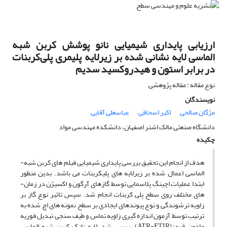
ارزیابی پایداری شیمیایی نانو پوشش کربن شبه
الماسی لایه نشانی شده بر زیرلایه پلیمری پلی‌کربنات
در برابر استون و هیدروکسید سدیم
نوع مقاله : مقاله پژوهشی
نویسندگان
مژگان صالحی
اکبر اسحاقی
عباسعلی آقایی
دانشگاه صنعتی مالک اشتر اصفهان، دانشکده مهندسی مواد
چکیده
هدف از انجام این تحقیق بررسی پایداری شیمیایی فیلم­ های کربن شبه­
الماسی اعمال شده بر زیرلایه­ های پلی­کربنات می باشد. بدین منظور
ابتدا عملیات اچینگ پلاسمایی توسط گازهای آرگون و اکسیژن در زمان­
های مختلف روی سطح پلی­ کربنات انجام شد. سپس تاثیر نوع گاز بر
زاویه ترشوندگی و نوع پیوندهای ایجادی بر سطح نمونه­ های اچ شده به
ترتیب توسط آزمون اندازه­ گیری زاویه تماس و طیف­ سنجی تبدیل فوریه
مادون­ قرمز(ATR-FTIR) بررسی شد. لایه نازک کربن شبه­ الماسی