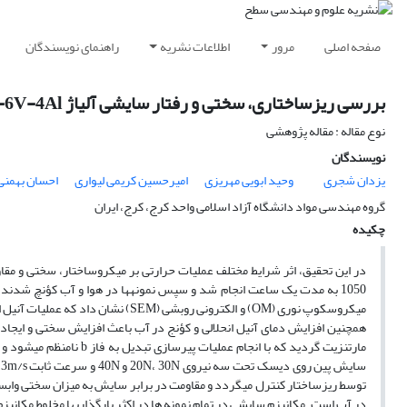
صفحه اصلی
مرور
اطلاعات نشریه
راهنمای نویسندگان
بررسی ریزساختاری، سختی و رفتار سایشی آلیاژ Ti-6V-4Al تحت شرایط مختلف عملیات حرارتی
نوع مقاله : مقاله پژوهشی
نویسندگان
یزدان شجری
وحید ابویی مهریزی
امیرحسین کریمی لیواری
احسان بهمنی
گروه مهندسی مواد دانشگاه آزاد اسلامی واحد کرج، کرج، ایران
چکیده
در آب است. مکانیزم سایشی در تمام نمونه­ ها در اکثر بارگذاری­ها مخلوط مکان