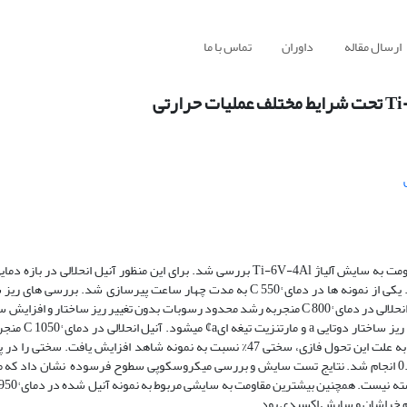
ارسال مقاله
داوران
تماس با ما
1050 به مدت یک ساعت انجام شد و سپس نمونه­ها در هوا و آب کؤنچ شدند. یکی از نمونه­ ها در دمای °C 550 به مدت چهار ساعت پیرسا
میکروسکوپ نوری (OM) و الکترونی روبشی (SEM) نشان داد که عملیات آنیل انحلالی در دمای °C 800 منجربه رشد محدود رسوبات بدون تغییر ریز 
همچنین افزایش دمای آنیل انحلالی و کؤنج در
مارتنزیت گردید که با انجام عملیات پیرسازی تبدیل به فاز b نامنظم می­شود و به علت این تحول فازی، سختی 47% نسبت به نمونه شاهد افز
سایش پین روی دیسک تحت سه نیروی 20N، 30N و 40N و سرعت ثابت 0.3m/s انجام شد. نتایج تست سایش و بررسی میکروسکوپی سطوح فرسوده نشا
یزم خراشان و سایش اکسیدی بود.