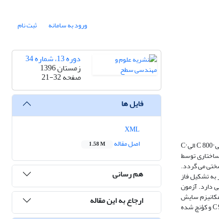
ورود به سامانه
ثبت نام
دوره 13، شماره 34
زمستان 1396
صفحه
21-32
فایل ها
XML
اصل مقاله
در این تحقیق، اثر شرایط مختلف عملیات حرارتی بر میکروساختار، سختی و مقاومت به سایش آلیاژ Ti-6V-4Al بررسی شد. برای این منظور آنیل انحلالی در بازه دمایی °C 800 الی °C
1.58 M
زی شد. بررسی­ های ریز ساختاری توسط
ساختار و افزایش سختی می­ گردد.
هم رسانی
 آب باعث افزایش سختی و ایجاد ریز ساختار دوتایی a و مارتنزیت تیغه ایa¢ می­شود. آنیل انحلالی در دمای °C 1050 منجر به تشکیل فاز
ایش یافت. سختی را در پی دارد. آزمون
ن داد که مکانیزم سایش
ارجاع به این مقاله
توسط ریزساختار کنترل می­گردد و مقاومت در برابر سایش به میزان سختی وابسته نیست. همچنین بیشترین مقاومت به سایشی مربوط به نمونه آنیل شده در دمای °C 950 و کؤنچ شده