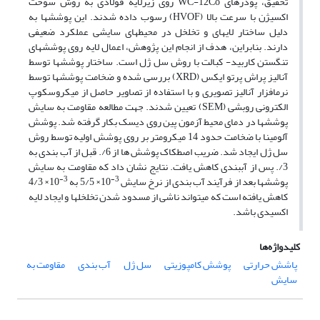
تحقیق، پودر­های WC-12Co روی زیرلایه فولادی به روش سوخت
اکسیژن با سرعت بالا (HVOF) رسوب داده شدند. این پوشش­ها به
دلیل ساختار لایه­ای و تخلخل در محیط­های سایشی عملکرد ضعیفی
دارند. بنابراین، هدف از انجام این پژوهش، اعمال لایه روی پوشش­های
تنگستن کاربید- کبالت با روش سل ژل است. ساختار پوشش­ها توسط
آنالیز پراش پرتو ایکس (XRD) بررسی شده و ضخامت پوشش­ها توسط
نرم­افزار آنالیز تصویری و با استفاده از تصاویر حاصل از میکروسکوپ
الکترونی روبشی (SEM) تعیین شدند. جهت مطالعه مقاومت به سایش
پوشش­ها در دمای محیط آزمون پین روی دیسک بکار گرفته شد. پوشش
آلومینا با ضخامت حدود 14 میکرومتر بر روی پوشش اولیه توسط روش
سل ژل ایجاد شد. ضریب اصطکاک پوشش ها از 6/. قبل از آب بندی به
3/. پس از آ­ب­بندی کاهش یافت. نتایج نشان داد که مقاومت به سایش
3-
3-
پوشش­ها بعد از فرآیند آب بندی از نرخ سایش
10× 5/5 به
10× 4/3
کاهش یافته است که می­تواند ناشی از مسدود شدن تخلخل­ها و ایجاد لایه
اکسیدی باشد.
کلیدواژه‌ها
پاشش حرارتی
پوشش کامپوزیتی
سل ژل
آب بندی
مقاومت به
سایش