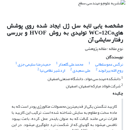
مشخصه یابی لایه سل ژل ایجاد شده روی پوشش
هایWC-12Co تولیدی به روش HVOF و بررسی
رفتار سایشی آن
نوع مقاله : مقاله پژوهشی
نویسندگان
1
1
1
نرگس عموسلطانی
محمدعلی گلعذار
حمیدرضا سلیمی جزی
2
2
2
روح الله بیرانوند
علی سعیدی
اردشیر نظامی نیا
1
دانشکده مهندسی مواد، دانشگاه صنعتی اصفهان
2
شرکت فولاد مبارکه اصفهان، اصفهان
چکیده
کاربید تنگستن یکی از قدیمی­ترین محصولات متالورژی پودر است که به
ماده سخت و مقاوم به سایش شناخته شده است. ترکیب این کاربید با
فلزات نرمی مانند کبالت که به عنوان بایندر عمل کرده، باعث بهبود
تافنس می­شود به گونه­ای که از شکست ترد جلوگیری می­شود. در این