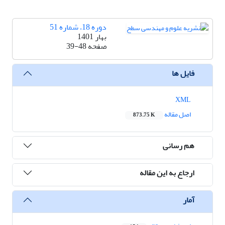
دوره 18، شماره 51
بهار 1401
صفحه
39-48
فایل ها
XML
اصل مقاله
873.75 K
هم رسانی
ارجاع به این مقاله
آمار