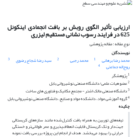
ارزیابی تأثیر الگوی روبش بر بافت انجمادی اینکونل
625 در فرایند رسوب نشانی مستقیم لیزری
نوع مقاله : مقاله پژوهشی
نویسندگان
3
2
1
محمد رضا برهانی
محمد رجبی
سید رضا شجاع رضوی
4
روح‌اله جماعتی
1
پژوهشگر
2
عضو هیات علمی/دانشگاه صنعتی نوشیروانی بابل
3
دانشگاه صنعتی مالک اشتر - مجتمع مکانیک و فناوری های ساخت
4
گروه آموزشی مواد، دانشکده مواد و صنایع، دانشگاه صنعتی نوشیروانی بابل
چکیده
تیغه‌های توربین به همراه بافت کنترل‌شده مانند سازه‌های کریستالی
جهت‌دار و تک کریستال قابلیت انعطاف‌پذیری و عمر طولانی‌تر و خستگی
حرارتی را بهبود می‌بخشد. هدف از انجام این پروژه بررسی بافت نمونه