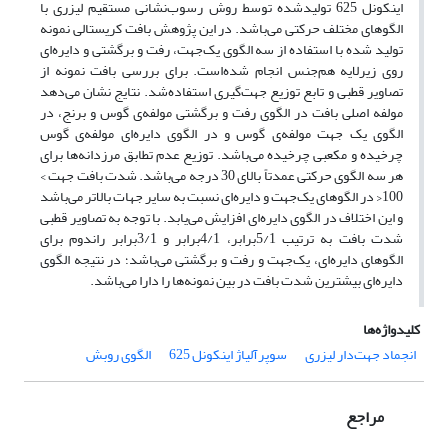
اینکونل 625 تولیدشده توسط روش رسوب‌نشانی مستقیم لیزری با
الگوهای مختلف حرکتی می‌باشد. در این پژوهش بافت کریستالی نمونه
تولید شده با استفاده از سه الگوی یک‌جهت، رفت و برگشتی و دایره‌ای
روی زیرلایه هم‌جنس انجام شده‌است. برای بررسی بافت نمونه از
تصاویر قطبی و تابع توزیع جهت‌گیری استفاده‌شد. نتایج نشان می‌دهد
مولفه اصلی بافت در الگوی رفت و برگشتی مولفه‌ی گوس و برنج، در
الگوی یک جهت مولفه‌ی گوس و در الگوی دایره‌ای مولفه‌ی گوس
چرخیده و مکعبی چرخیده می‌باشد. توزیع عدم تطابق مرزدانه‌ها برای
هر سه الگوی حرکتی عمدتاً بالای 30 درجه می‌باشد. شدت بافت جهت >
100< در الگوهای یک‌جهت و دایره‌ای نسبت به سایر جهات بالاتر می‌باشد
و این اختلاف در الگوی دایره‌ای افزایش می‌یابد. با توجه به تصاویر قطبی
شدت بافت به ترتیب 5/1برابر، 4/1برابر و 3/1برابر راندوم برای
الگوهای دایره‌ای، یک‌جهت و رفت و برگشتی می‌باشد؛ در نتیجه الگوی
دایره‌ای بیشترین شدت بافت در بین نمونه‌ها را دارا می‌باشد.
کلیدواژه‌ها
انجماد جهت‌دار لیزری
سوپرآلیاژ اینکونل 625
الگوی روبش
مراجع