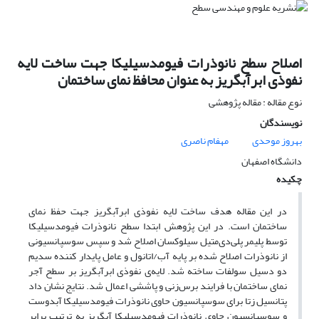
اصلاح سطح نانوذرات فیومدسیلیکا جهت ساخت لایه
نفوذی ابرآبگریز به عنوان محافظ نمای ساختمان
نوع مقاله : مقاله پژوهشی
نویسندگان
بهروز موحدی
مهفام ناصری
دانشگاه اصفهان
چکیده
در این مقاله هدف ساخت لایه نفوذی ابرآبگریز جهت حفظ نمای
ساختمان است. در این پژوهش ابتدا سطح نانوذرات فیومدسیلیکا
توسط پلیمر پلی‌دی‌متیل سیلوکسان اصلاح شد و سپس سوسپانسیونی
از نانوذرات اصلاح شده بر پایه آب/اتانول و عامل پایدار کننده سدیم
دو دسیل سولفات ساخته شد. لایه‌ی نفوذی ابر‌آبگریز بر سطح آجر‌
نمای ساختمان‌ با فرایند برس‌زنی و پاششی اعمال شد. نتایج نشان داد
پتانسیل زتا برای سوسپانسیون حاوی نانوذرات فیومدسیلیکا آبدوست
و سوسپانسیون حاوی نانوذرات فیومدسیلیکا آبگریز به ترتیب برابر