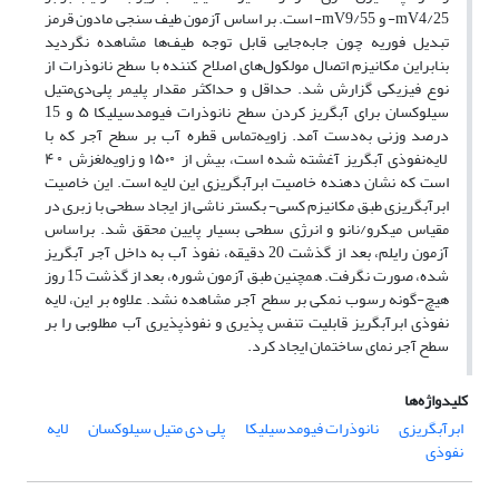
mV4/25- و mV9/55- است. بر اساس آزمون طیف سنجی مادون قرمز
تبدیل فوریه چون جابه‌جایی قابل توجه طیف‌ها مشاهده نگردید
بنابراین مکانیزم اتصال مولکول‌های اصلاح کننده با سطح نانوذرات از
نوع فیزیکی گزارش شد. حداقل و حداکثر مقدار پلیمر پلی‌دی‌متیل
سیلوکسان برای آبگریز کردن سطح نانوذرات فیومدسیلیکا ۵ و 15
درصد وزنی به‌دست آمد. زاویه‌تماس قطره آب بر سطح آجر که با
لایه‌نفوذی آبگریز آغشته شده است، بیش از ◦۱۵۰ و زاویه‌لغزش ◦۴
است که نشان دهنده خاصیت ابرآبگریزی این لایه است. این خاصیت
ابرآبگریزی طبق مکانیزم کسی- بکستر ناشی از ایجاد سطحی با زبری در
مقیاس میکرو/نانو و انرژی سطحی بسیار پایین محقق شد. براساس
آزمون رایلم، بعد از گذشت 20 دقیقه، نفوذ آب به داخل آجر آبگریز
شده، صورت نگرفت. همچنین طبق آزمون شوره، بعد از گذشت 15 روز
هیچ-گونه رسوب نمکی بر سطح آجر مشاهده نشد. علاوه بر این، لایه
نفوذی ابرآبگریز قابلیت تنفس پذیری و نفوذپذیری آب مطلوبی را بر
سطح آجر نمای ساختمان ایجاد کرد.
کلیدواژه‌ها
ابر‌آبگریزی
نانوذرات فیومدسیلیکا
پلی دی متیل سیلوکسان
لایه
نفوذی