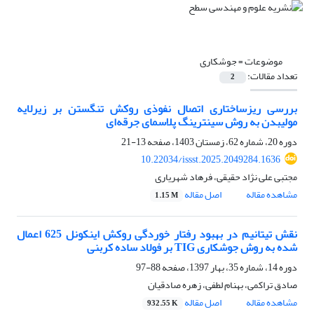
موضوعات =
جوشکاری
تعداد مقالات:
2
بررسی ریزساختاری اتصال نفوذی روکش تنگستن بر زیرلایه
مولیبدن به روش سینترینگ پلاسمای جرقه‌‌ای
دوره 20، شماره 62، زمستان 1403، صفحه
13-21
10.22034/issst.2025.2049284.1636
مجتبی علی نژاد حقیقی، فرهاد شهریاری
مشاهده مقاله
اصل مقاله
1.15 M
نقش تیتانیم در بهبود رفتار خوردگی روکش اینکونل 625 اعمال
شده به روش جوشکاری TIG بر فولاد ساده کربنی
دوره 14، شماره 35، بهار 1397، صفحه
88-97
صادق تراکمی، بهنام لطفی، زهره صادقیان
مشاهده مقاله
اصل مقاله
932.55 K