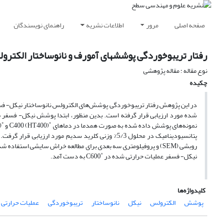
صفحه اصلی
مرور
اطلاعات نشریه
راهنمای نویسندگان
رفتار تریبوخوردگی پوششهای آمورف و نانوساختار الکتر
نوع مقاله : مقاله پژوهشی
چکیده
شده مورد ارزیابی قرار گرفته است. بدین منظور، ابتدا پوشش نیکل- فسفر با
روبشی (SEM) و پروفیلومتری سه بعدی برای مطالعه خراش سایشی است
نیکل- فسفر عملیات حرارتی شده در ˚C600 به دست آمد.
کلیدواژه‌ها
پوشش
الکترولس
نیکل
نانوساختار
تریبوخوردگی
عملیات حرارتی