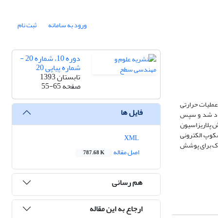
ورود به سامانه
ثبت نام
دوره 10، شماره 20 -
شماره پیاپی 20
تابستان 1393
صفحه
55-65
لول 5/3% کلرید سدیم در دو حالت خام و عملیات حرارتی
فایل ها
یجاد شد و سپس
 پوشش‌ها توسط روش پلاریزاسیون
لرید سدیم انجام شدند. میکروسکوپ الکترونی
XML
طکاک برای پوشش
اصل مقاله
787.68 K
هم رسانی
ارجاع به این مقاله