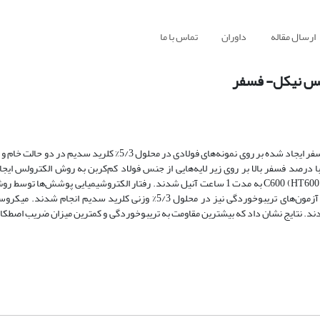
ارسال مقاله
داوران
تماس با ما
ولس نیکل- فسفر
در این پژوهش رفتار تریبوخوردگی پوشش‌های الکترولس نانوساختار نیکل- فسفر ایجاد شده بر روی نمونه‌های فولادی در مح
 درصد فسفر بالا بر روی زیر لایه‌هایی از جنس فولاد کم‌کربن به روش الکترولس ا
نمونه‌های پوشش داده شده به صورت همدما در دماهای ˚C400 (HT400) و ˚C600 (HT600) به مدت 1 ساعت آنیل شدند. رفتار الکتروشیمیایی
پتانسیودینامیک در محلول 5/3% وزنی کلرید سدیم مورد ارزیابی قرار گرفت. آزمون‌های تریبوخوردگی نیز در محلول 5/3% وزنی ک
فاده شدند. نتایج نشان داد که بیشترین مقاومت به تریبوخوردگی و کمترین میزان ضریب اص